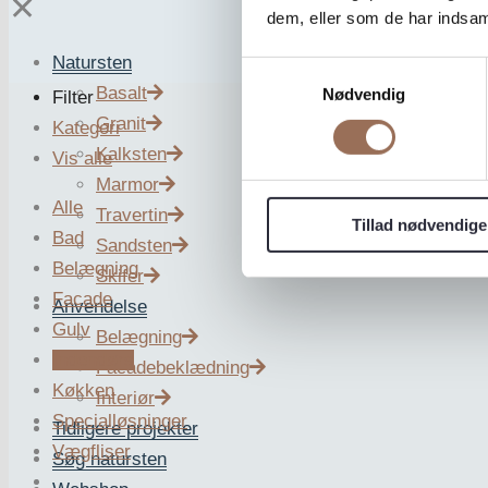
✕
dem, eller som de har indsaml
Natursten
Samtykkevalg
Basalt
Nødvendig
Filter
Granit
Kategori
Kalksten
Vis alle
Marmor
Alle
Travertin
Tillad nødvendige
Bad
Sandsten
Belægning
Skifer
Facade
Anvendelse
Gulv
Belægning
Indendørs
Facadebeklædning
Køkken
Interiør
Specialløsninger
Tidligere projekter
Vægfliser
Søg natursten