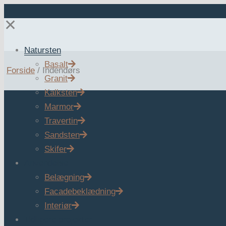
✕
Natursten
Basalt
Forside
/
Indendørs
Granit
Kalksten
Marmor
Travertin
Sandsten
Skifer
Anvendelse
Belægning
Facadebeklædning
Interiør
Tidligere projekter