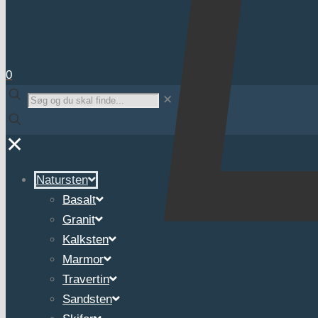
0
✕
✕
Natursten
Basalt
Granit
Kalksten
Marmor
Travertin
Sandsten