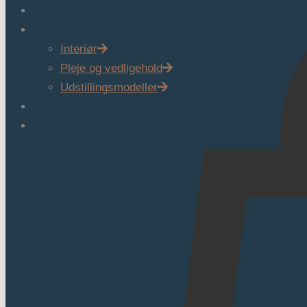
Søg natursten
Webshop
Interiør
Pleje og vedligehold
Udstillingsmodeller
Viden
Kontakt