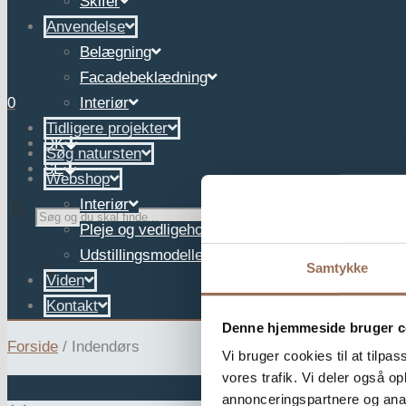
Skifer
Anvendelse
Belægning
Facadebeklædning
0
Interiør
Tidligere projekter
DK
Søg natursten
SE
Webshop
Interiør
✕
Pleje og vedligehold
Udstillingsmodeller
Samtykke
Viden
Kontakt
Denne hjemmeside bruger c
Forside
/
Indendørs
Vi bruger cookies til at tilpas
vores trafik. Vi deler også 
annonceringspartnere og anal