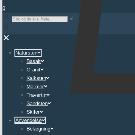
0
✕
✕
Natursten
Basalt
Granit
Kalksten
Marmor
Travertin
Sandsten
Skifer
Anvendelse
Belægning