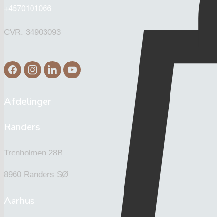
CVR: 34903093
Afdelinger
Randers
Tronholmen 28B
8960 Randers SØ
Aarhus