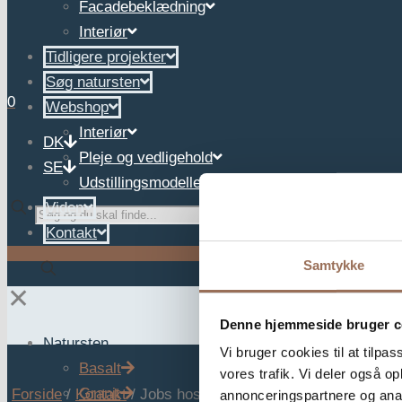
Facadebeklædning
Interiør
Tidligere projekter
Søg natursten
0
Webshop
Interiør
DK
Pleje og vedligehold
SE
Udstillingsmodeller
Viden
✕
Kontakt
Samtykke
✕
Denne hjemmeside bruger c
Natursten
Vi bruger cookies til at tilpas
Basalt
vores trafik. Vi deler også 
Granit
Forside
/
Kontakt
/
Jobs hos Zurface
annonceringspartnere og anal