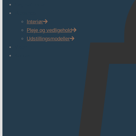
Søg natursten
Webshop
Interiør
Pleje og vedligehold
Udstillingsmodeller
Viden
Kontakt