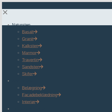
✕
Natursten
Basalt
Granit
Kalksten
Marmor
Travertin
Sandsten
Skifer
Anvendelse
Belægning
Facadebeklædning
Interiør
Tidligere projekter