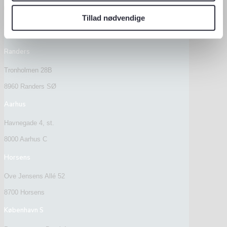
Tillad nødvendige
Afdelinger
Randers
Tronholmen 28B
8960 Randers SØ
Aarhus
Havnegade 4, st.
8000 Aarhus C
Horsens
Ove Jensens Allé 52
8700 Horsens
København S