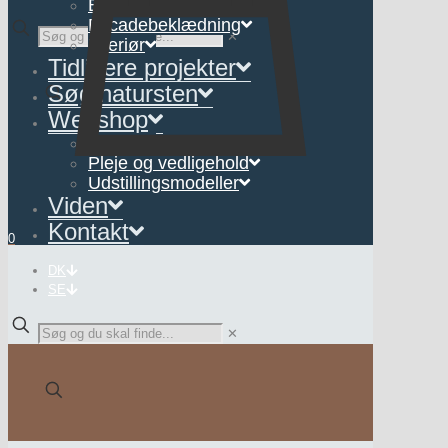
Belægning
Facadebeklædning
✕
Interiør
Tidligere projekter
Søg natursten
Webshop
Interiør
Pleje og vedligehold
Udstillingsmodeller
Viden
Kontakt
0
DK
SE
✕