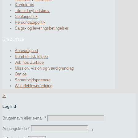
Kontakt os
Tilmeld nyhedsbrev
Cookiepolitik
Persondatapolitik
Salgs- og leveringsbetingelser
Om Zurface
Ansvarlighed
Bornholmsk klippe
Job hos Zurface
Mission, vision og værdigrundlag
Om os
Samarbejdspartnere
Whistleblowerordning
✕
Log ind
Brugernavn eller e-mail
*
Adgangskode
*