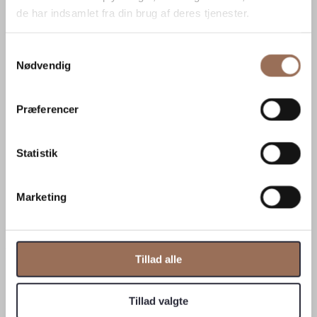
de har indsamlet fra din brug af deres tjenester.
Samtykkevalg
Nødvendig
Præferencer
Statistik
The Nordic Barnhouse Project
Marketing
Kontakt
Tillad alle
CVR: 34903093
Tillad valgte