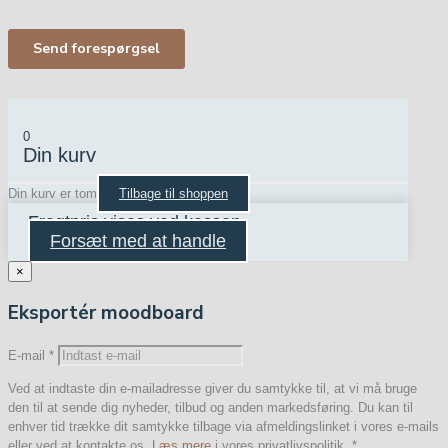
0
Din kurv
Din kurv er tom
Tilbage til shoppen
Fragtpris vises ved kassen
Forsæt med at handle
×
Eksportér moodboard
E-mail
*
Ved at indtaste din e-mailadresse giver du samtykke til, at vi må bruge
den til at sende dig nyheder, tilbud og anden markedsføring. Du kan til
enhver tid trække dit samtykke tilbage via afmeldingslinket i vores e-mails
eller ved at kontakte os.
Læs mere
i vores privatlivspolitik.
*