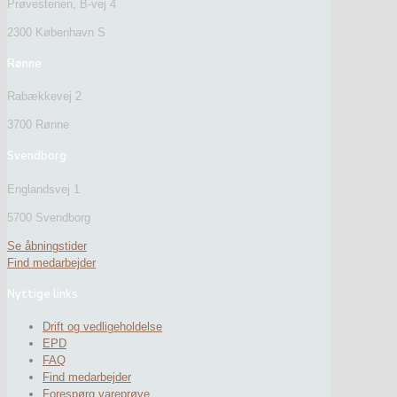
Prøvestenen, B-vej 4
2300 København S
Rønne
Rabækkevej 2
3700 Rønne
Svendborg
Englandsvej 1
5700 Svendborg
Se åbningstider
Find medarbejder
Nyttige links
Drift og vedligeholdelse
EPD
FAQ
Find medarbejder
Forespørg vareprøve