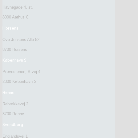
Havnegade 4, st.
8000 Aarhus C
Horsens
Ove Jensens Allé 52
8700 Horsens
København S
Prøvestenen, B-vej 4
2300 København S
Rønne
Rabækkevej 2
3700 Rønne
Svendborg
Englandsvej 1