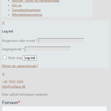
Mission, vision og værdigrundlag
Om os
Samarbejdspartnere
Whistleblowerordning
✕
Log ind
Brugernavn eller e-mail
*
Adgangskode
*
Husk mig
Log ind
Mistet din adgangskode?
✕
+45 7010 1066
info@zurface.dk
Eller udfyld formularen nedenfor: