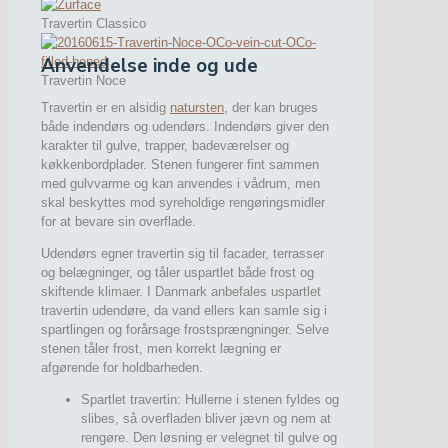
Travertin Classico
Anvendelse inde og ude
Travertin Noce
Travertin er en alsidig
natursten
, der kan bruges
både indendørs og udendørs. Indendørs giver den
karakter til gulve, trapper, badeværelser og
køkkenbordplader. Stenen fungerer fint sammen
med gulvvarme og kan anvendes i vådrum, men
skal beskyttes mod syreholdige rengøringsmidler
for at bevare sin overflade.
Udendørs egner travertin sig til facader, terrasser
og belægninger, og tåler uspartlet både frost og
skiftende klimaer. I Danmark anbefales uspartlet
travertin udendøre, da vand ellers kan samle sig i
spartlingen og forårsage frostsprængninger. Selve
stenen tåler frost, men korrekt lægning er
afgørende for holdbarheden.
Spartlet travertin: Hullerne i stenen fyldes og
slibes, så overfladen bliver jævn og nem at
rengøre. Den løsning er velegnet til gulve og