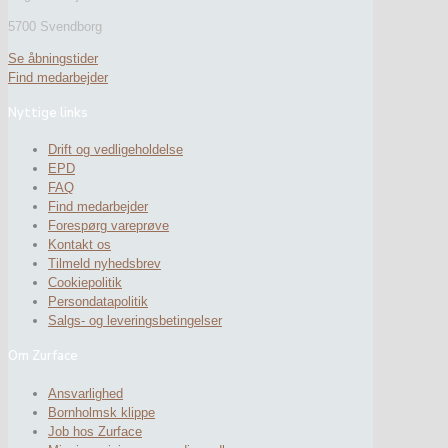
5700 Svendborg
Se åbningstider
Find medarbejder
Nyttige links
Drift og vedligeholdelse
EPD
FAQ
Find medarbejder
Forespørg vareprøve
Kontakt os
Tilmeld nyhedsbrev
Cookiepolitik
Persondatapolitik
Salgs- og leveringsbetingelser
Om Zurface
Ansvarlighed
Bornholmsk klippe
Job hos Zurface