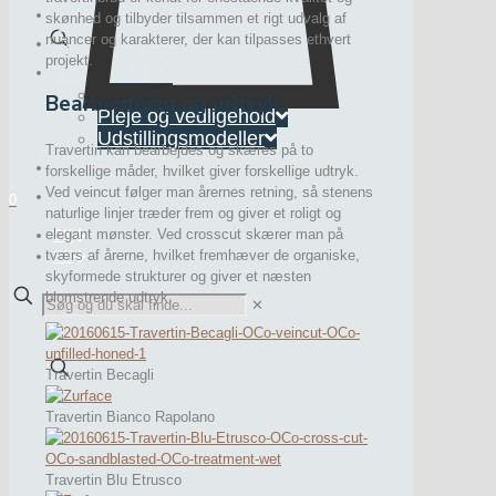
Tidligere projekter
skønhed og tilbyder tilsammen et rigt udvalg af
Søg natursten
nuancer og karakterer, der kan tilpasses ethvert
projekt.
Webshop
Interiør
Bearbejdning og udtryk
Pleje og vedligehold
Udstillingsmodeller
Travertin kan bearbejdes og skæres på to
Viden
forskellige måder, hvilket giver forskellige udtryk.
Kontakt
Ved veincut følger man årernes retning, så stenens
0
naturlige linjer træder frem og giver et roligt og
elegant mønster. Ved crosscut skærer man på
DK
tværs af årerne, hvilket fremhæver de organiske,
SE
skyformede strukturer og giver et næsten
blomstrende udtryk.
✕
Travertin Becagli
Travertin Bianco Rapolano
Travertin Blu Etrusco