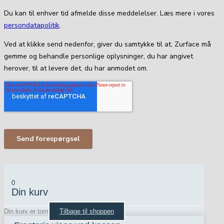
0
Din kurv
Din kurv er tom
Tilbage til shoppen