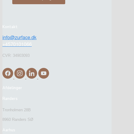
Kontakt
CVR: 34903093
Afdelinger
Randers
Tronholmen 28B
8960 Randers SØ
Aarhus