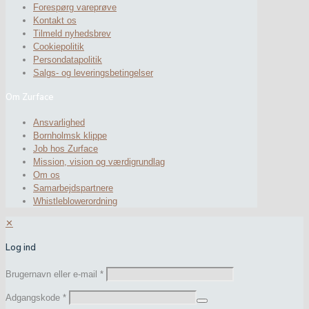
Forespørg vareprøve
Kontakt os
Tilmeld nyhedsbrev
Cookiepolitik
Persondatapolitik
Salgs- og leveringsbetingelser
Om Zurface
Ansvarlighed
Bornholmsk klippe
Job hos Zurface
Mission, vision og værdigrundlag
Om os
Samarbejdspartnere
Whistleblowerordning
✕
Log ind
Brugernavn eller e-mail
*
Adgangskode
*