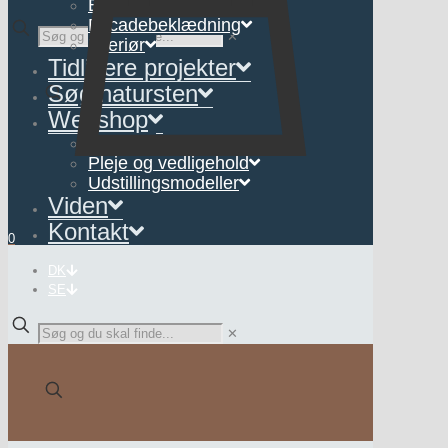
Belægning
Facadebeklædning
Se flere billeder
✕
Interiør
Tidligere projekter
Søg natursten
Webshop
Interiør
Pleje og vedligehold
Udstillingsmodeller
Viden
Kontakt
0
DK
SE
✕