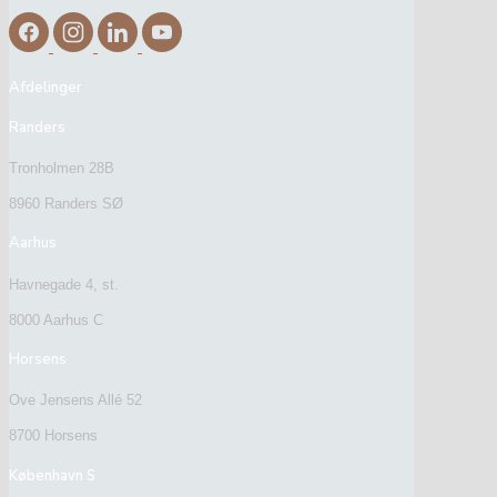
Afdelinger
Randers
Tronholmen 28B
8960 Randers SØ
Aarhus
Havnegade 4, st.
8000 Aarhus C
Horsens
Ove Jensens Allé 52
8700 Horsens
København S