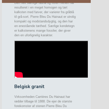
Den helt særlige fauna og flora i venen har
resulteret i en meget homogen og tæt
kalksten med farver, der varierer fra gråblå
til grå-sort. Pierre Bleu Du Hainaut er utrolig
kompakt og modstandsdygtig, og den har
en enestående tæthed. Særlige kendetegn
er kalkstenens mange fossiler, der giver
den en uforlignelig karakter.
Belgisk granit
Virksomheden Carrières Du Hainaut har
rødder tilbage til 1888. De ejer de største
forekomster af stenen Pierre Bleu Du