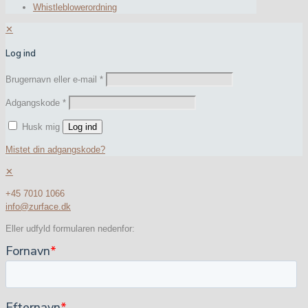
Whistleblowerordning
✕
Log ind
Brugernavn eller e-mail
*
Adgangskode
*
Husk mig
Log ind
Mistet din adgangskode?
✕
+45 7010 1066
info@zurface.dk
Eller udfyld formularen nedenfor: