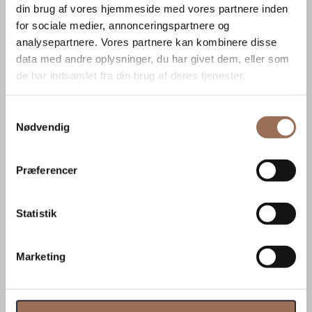
8000 Aarhus C
din brug af vores hjemmeside med vores partnere inden
for sociale medier, annonceringspartnere og
Horsens
analysepartnere. Vores partnere kan kombinere disse
Ove Jensens Allé 52
data med andre oplysninger, du har givet dem, eller som
de har indsamlet fra din brug af deres tjenester.
8700 Horsens
København S
Samtykkevalg
Nødvendig
Prøvestenen, B-vej 4
2300 København S
Præferencer
Rønne
Rabækkevej 2
Statistik
3700 Rønne
Svendborg
Marketing
Englandsvej 1
5700 Svendborg