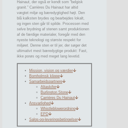
Hainaut, der også er kendt som ”belgisk
granit.” Carrières Du Hainaut har altid
vægtet miljø og bæredygtighed højt. Den
blå kalksten brydes og bearbejdes lokalt,
og ingen sten går til spilde. Processen med
selve brydning af stenen samt produktionen
af de færdige materialer, foregår med den
nyeste teknologi og største respekt for
miljøet. Denne sten er til jer, der søger det
ultimativt mest bæredygtige produkt: Fast,
ikke porøs og med meget lang levetid.
Mission, vision og værdier
Bornholmsk klippe
Samarbejdspartnere
Altaskifer
Burlington Stone
Carrières Du Hainaut
Ansvarlighed
Whistleblowerordning
EPD
Salgs-og-leveringsbetingelser