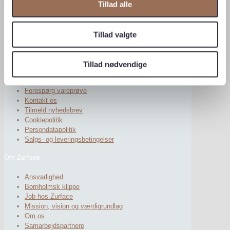
Tillad alle
Se åbningstider
Find medarbejder
Nyttige links
Tillad valgte
Drift og vedligeholdelse
EPD
Tillad nødvendige
FAQ
Find medarbejder
Forespørg vareprøve
Kontakt os
Tilmeld nyhedsbrev
Cookiepolitik
Persondatapolitik
Salgs- og leveringsbetingelser
Om Zurface
Ansvarlighed
Bornholmsk klippe
Job hos Zurface
Mission, vision og værdigrundlag
Om os
Samarbejdspartnere