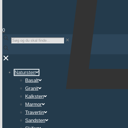
0
✕
✕
Natursten
Basalt
Granit
Kalksten
Marmor
Travertin
Sandsten