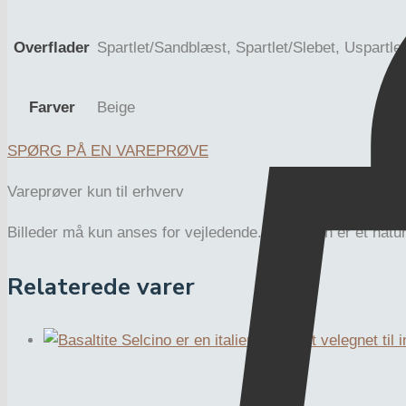
Overflader
Spartlet/Sandblæst, Spartlet/Slebet, Uspartle
Farver
Beige
SPØRG PÅ EN VAREPRØVE
Vareprøver kun til erhverv
Billeder må kun anses for vejledende. Natursten er et natu
Relaterede varer