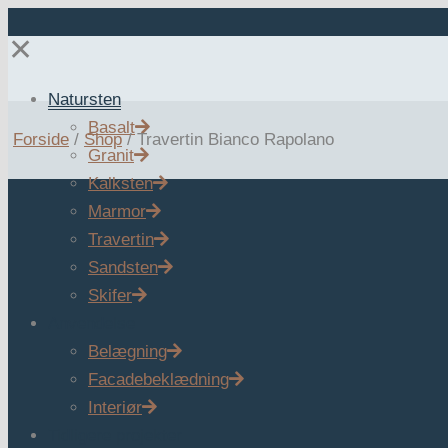
✕
Natursten
Basalt
Forside
/
Shop
/
Travertin Bianco Rapolano
Granit
Kalksten
Marmor
Travertin
Sandsten
Skifer
Anvendelse
Belægning
Facadebeklædning
Interiør
Tidligere projekter