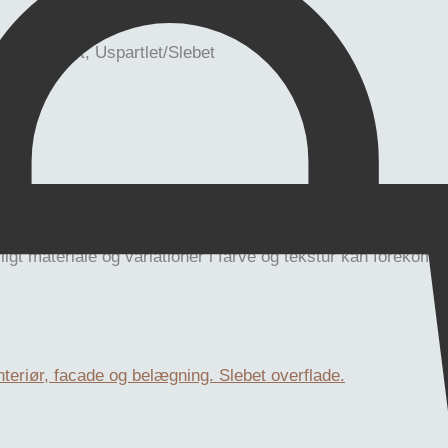
t/Sandblæst, Uspartlet/Slebet
rligt materiale og variationer i farve og tekstur kan foreko