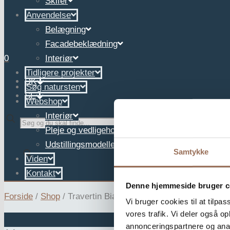
Skifer
Anvendelse
Belægning
Facadebeklædning
0
Interiør
Tidligere projekter
DK
Søg natursten
SE
Webshop
Interiør
✕
Pleje og vedligehold
Udstillingsmodeller
Samtykke
Viden
Kontakt
Denne hjemmeside bruger c
Forside
/
Shop
/
Travertin Bianco Rapolano
Vi bruger cookies til at tilpas
vores trafik. Vi deler også 
annonceringspartnere og anal