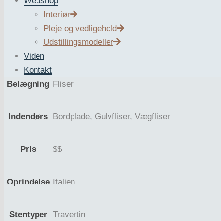
Webshop
Interiør
ZURFACE’s produktbilleder må kun anses for vejledende. V
Pleje og vedligehold
Udstillingsmodeller
Anvendelse
Belægning, Facade, Indendørs
Viden
Kontakt
Belægning
Fliser
Indendørs
Bordplade, Gulvfliser, Vægfliser
Pris
$$
Oprindelse
Italien
Stentyper
Travertin