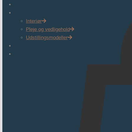
Søg natursten
Webshop
Interiør
Pleje og vedligehold
Udstillingsmodeller
Viden
Kontakt