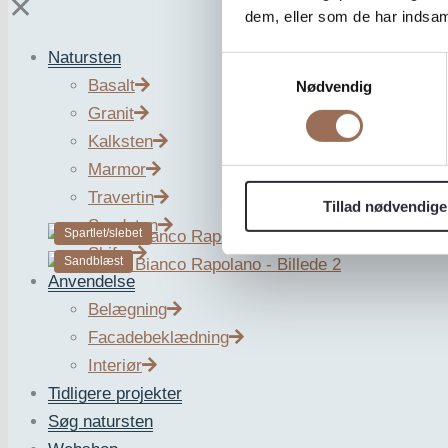
✕
dem, eller som de har indsaml
Natursten
Samtykkevalg
Basalt
Nødvendig
Granit
Travertin Bianco R
Kalksten
Marmor
Travertin
Tillad nødvendige
Sandsten
Spartlet/slebet
Skifer
Sandblæst
Anvendelse
Belægning
Travertin Bianco Rapolano
Facadebeklædning
Interiør
Tidligere projekter
Travertin Bianco Rapolano er en italiensk lys beige traverti
Søg natursten
Ved udendørs brug, skal overfladen være uspartlet.