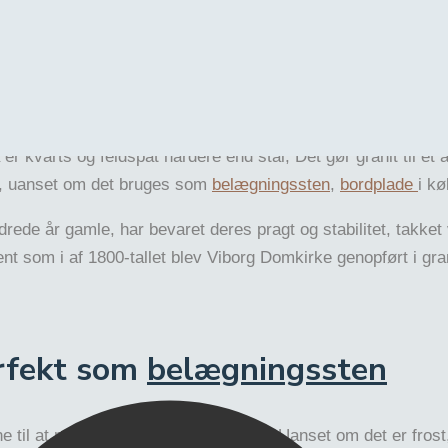
d
ke sammensætning af kvarts og feldspat bidrager til granit
r kvarts og feldspat hårdere end stål, Det gør granit til et 
slid, uanset om det bruges som
belægningssten
,
bordplade
i k
drede år gamle, har bevaret deres pragt og stabilitet, takke
t som i af 1800-tallet blev Viborg Domkirke genopført i grani
erfekt som
belægningssten
til at modstå ekstreme vejrforhold. Uanset om det er frost, 