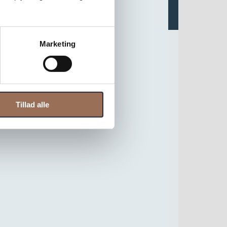
Marketing
dbare projekter
Tillad alle
ateriale og det forstår man ærlig talt godt.
n af naturens gaver til langtidsholdbare
øve.