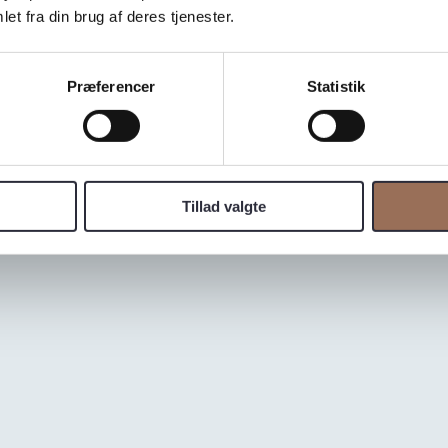
et fra din brug af deres tjenester.
Præferencer
Statistik
gave til langtidshol
Tillad valgte
lende skabelser. I årtusinder har det været brugt som byggem
uperhelte-lignende kræfter, derfor må granit betegnes som e
ke kun det æstetiske, men også dens utrolige holdbarhed.
nvestering for dig, der søger et materiale, der står tidens pr