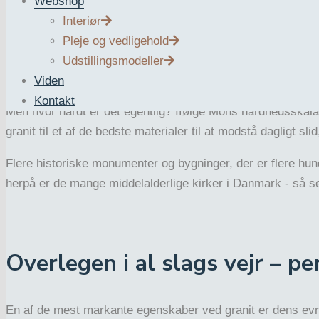
Webshop
Naturlig styrke og holdbarhe
Interiør
Pleje og vedligehold
Granittens styrke er uden sammenligning. Den mineralogis
Udstillingsmodeller
over for ydre påvirkninger.
Viden
Kontakt
Men hvor hårdt er det egentlig? Ifølge Mohs hårdhedsskala e
granit til et af de bedste materialer til at modstå dagligt 
Flere historiske monumenter og bygninger, der er flere hun
herpå er de mange middelalderlige kirker i Danmark - så sen
Overlegen i al slags vejr – p
En af de mest markante egenskaber ved granit er dens evne 