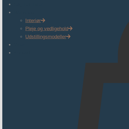
Søg natursten
Webshop
Interiør
Pleje og vedligehold
Udstillingsmodeller
Viden
Kontakt