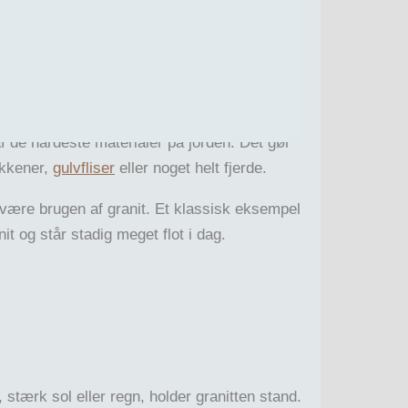
tens hårdhed og gør den modstandsdygtig
af de hårdeste materialer på jorden. Det gør
økkener,
gulvfliser
eller noget helt fjerde.
t være brugen af granit. Et klassisk eksempel
t og står stadig meget flot i dag.
stærk sol eller regn, holder granitten stand.