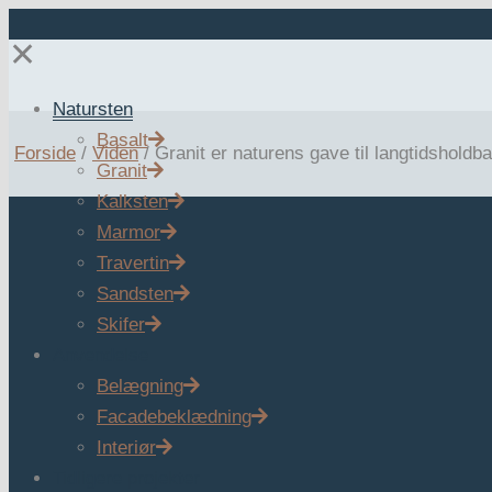
✕
Natursten
Basalt
Forside
/
Viden
/
Granit er naturens gave til langtidsholdba
Granit
Kalksten
Marmor
Travertin
Sandsten
Skifer
Anvendelse
Belægning
Facadebeklædning
Interiør
Tidligere projekter