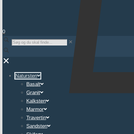
0
✕
✕
Natursten
Basalt
Granit
Kalksten
Marmor
Travertin
Sandsten