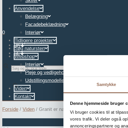
Skifer
Anvendelse
Belægning
Facadebeklædning
0
Interiør
Tidligere projekter
DK
Søg natursten
SE
Webshop
Interiør
✕
Pleje og vedligehold
Udstillingsmodeller
Samtykke
Viden
Kontakt
Denne hjemmeside bruger c
Forside
/
Viden
/
Granit er naturens gave til langtidsholdba
Vi bruger cookies til at tilpas
vores trafik. Vi deler også 
annonceringspartnere og anal