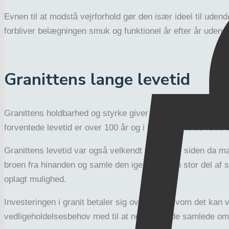
Evnen til at modstå vejrforhold gør den især ideel til uden
forbliver belægningen smuk og funktionel år efter år uden k
Granittens lange levetid
Granittens holdbarhed og styrke giver materialet en utroli
forventede levetid er over 100 år og i mange tilfælde reelt
Granittens levetid var også velkendt for 400 år siden da m
broen fra hinanden og samle den igen, hvor en stor del af 
oplagt mulighed.
Investeringen i granit betaler sig over tid. Selvom det ka
vedligeholdelsesbehov med til at nedbringe de samlede omk