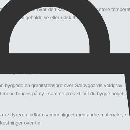
dørs belægninger, hvor den kan blive udsat for store tempera
ostbar vedligeholdelse eller udskiftning.
g lang levetid. I dagens Danmark er bygningers forventede le
 set meget længere.
an byggede en granitstensbro over Sæbygaards voldgrav. I 20
stenene bruges på ny i samme projekt. Vil du bygge noget, der
n være dyrere i indkøb sammenlignet med andre materialer, er
ostninger over tid.