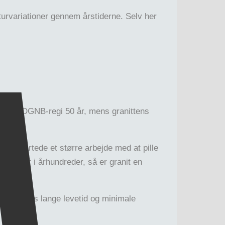
turvariationer gennem årstiderne. Selv her
vetid i DGNB-regi 50 år, mens granittens
23 startede et større arbejde med at pille
 holder i århundreder, så er granit en
 granittens lange levetid og minimale