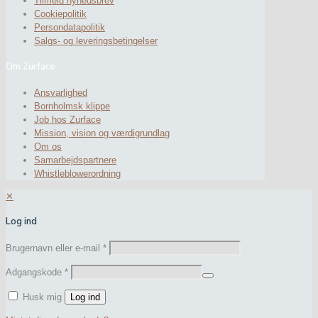
Tilmeld nyhedsbrev
Cookiepolitik
Persondatapolitik
Salgs- og leveringsbetingelser
Om Zurface
Ansvarlighed
Bornholmsk klippe
Job hos Zurface
Mission, vision og værdigrundlag
Om os
Samarbejdspartnere
Whistleblowerordning
✕
Log ind
Brugernavn eller e-mail
*
Adgangskode
*
Husk mig
Log ind