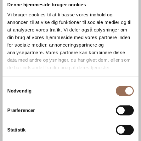
Denne hjemmeside bruger cookies
Vi bruger cookies til at tilpasse vores indhold og
annoncer, til at vise dig funktioner til sociale medier og til
at analysere vores trafik. Vi deler også oplysninger om
din brug af vores hjemmeside med vores partnere inden
ROUND DEKORATIONSFAD CARRARA
for sociale medier, annonceringspartnere og
analysepartnere. Vores partnere kan kombinere disse
DKK
2.750,00
data med andre oplysninger, du har givet dem, eller som
Tilføj til kurv
de har indsamlet fra din brug af deres tjenester.
Samtykkevalg
Kontakt
Nødvendig
Præferencer
CVR: 34903093
Statistik