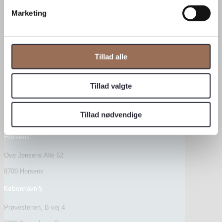
Marketing
Afdelinger
Randers
Tronholmen 28B
Tillad alle
8960 Randers SØ
Aarhus
Tillad valgte
Havnegade 4, st.
Tillad nødvendige
8000 Aarhus C
Horsens
Ove Jensens Allé 52
8700 Horsens
København S
Prøvestenen, B-vej 4