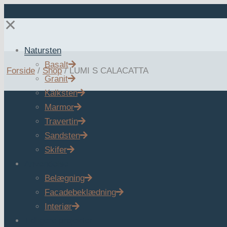
✕
Natursten
Basalt
Forside
/
Shop
/
LUMI S CALACATTA
Granit
Kalksten
Marmor
Travertin
Sandsten
Skifer
Anvendelse
Belægning
Facadebeklædning
Interiør
Tidligere projekter