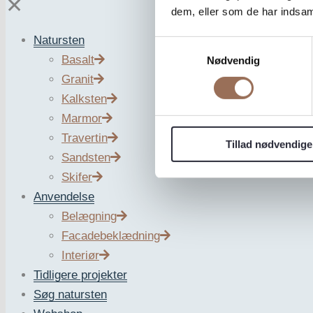
✕
dem, eller som de har indsaml
Natursten
Samtykkevalg
Basalt
Nødvendig
Granit
LUMI S CALACATT
Kalksten
Marmor
Travertin
Tillad nødvendige
Sandsten
Maami Home
Skifer
Anvendelse
Belægning
Facadebeklædning
Interiør
Tidligere projekter
Søg natursten