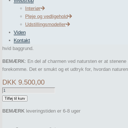
Webshop
LUMI S Calacatta Viola er en mindre bordlampe i geometr
Interiør
Pleje og vedligehold
Lampens unikke lineære fordybninger lader lyset skinne ig
Udstillingsmodeller
samme tid.
Viden
Kontakt
LUMI S Calacatta Viola er formet i den smukke Calacatta Vi
hvid baggrund.
BEMÆRK
: En del af charmen ved natursten er at stenene a
forekomme. Det er smukt og et udtryk for, hvordan naturen
DKK
9.500,00
LUMI
S
Tilføj til kurv
CALACATTA
BEMÆRK
leveringstiden er 6-8 uger
antal