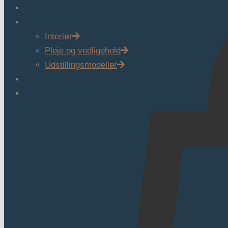
Søg natursten
Webshop
Interiør
Pleje og vedligehold
Udstillingsmodeller
Viden
Kontakt