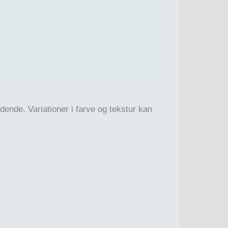
orm. Æstetisk og funktionelt, på en og
inger og lilla nuancer på en kontrastfyldt
dende. Variationer i farve og tekstur kan