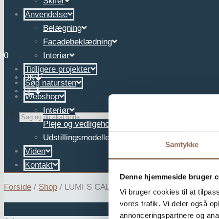
Skifer
Anvendelse
Belægning
Facadebeklædning
0
Interiør
Tidligere projekter
DK
Søg natursten
SE
Webshop
Interiør
✕
Pleje og vedligehold
Udstillingsmodeller
Samtykke
Viden
Kontakt
Denne hjemmeside bruger c
Forside
/
Shop
/
LUMI S CALACATTA
Vi bruger cookies til at tilpas
vores trafik. Vi deler også 
annonceringspartnere og anal