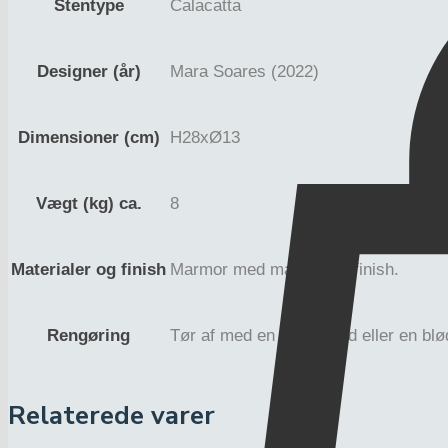
Stentype
Calacatta
Designer (år)
Mara Soares (2022)
Dimensioner (cm)
H28xØ13
Vægt (kg) ca.
8
Materialer og finish
Marmor med matpoleret finish.
Rengøring
Tør af med en fugtig klud eller en bl
Relaterede varer