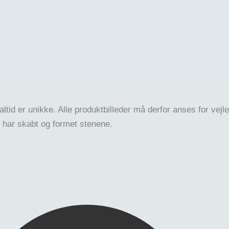
isk design, som skaber en hyggelig og varm atmosfære.
ennem fra indersiden af lampen og giver den en enestående f
ola. En luksuriøs og iøjnefaldende marmor med sorte åretegn
ltid er unikke. Alle produktbilleder må derfor anses for vejle
 har skabt og formet stenene.