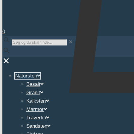
0
✕
✕
Natursten
Basalt
Granit
Kalksten
Marmor
Travertin
Sandsten