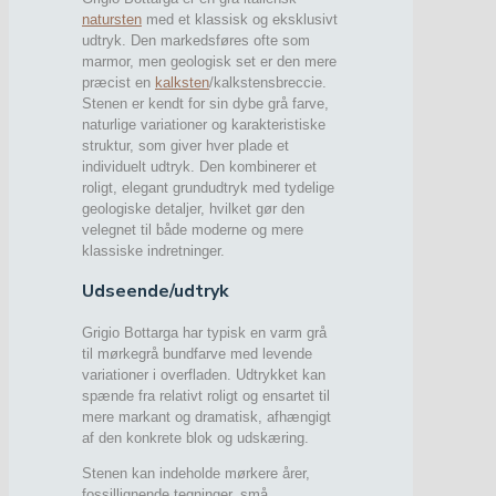
natursten
med et klassisk og eksklusivt
udtryk. Den markedsføres ofte som
marmor, men geologisk set er den mere
præcist en
kalksten
/kalkstensbreccie.
Stenen er kendt for sin dybe grå farve,
naturlige variationer og karakteristiske
struktur, som giver hver plade et
individuelt udtryk. Den kombinerer et
roligt, elegant grundudtryk med tydelige
geologiske detaljer, hvilket gør den
velegnet til både moderne og mere
klassiske indretninger.
Udseende/udtryk
Grigio Bottarga har typisk en varm grå
til mørkegrå bundfarve med levende
variationer i overfladen. Udtrykket kan
spænde fra relativt roligt og ensartet til
mere markant og dramatisk, afhængigt
af den konkrete blok og udskæring.
Stenen kan indeholde mørkere årer,
fossillignende tegninger, små