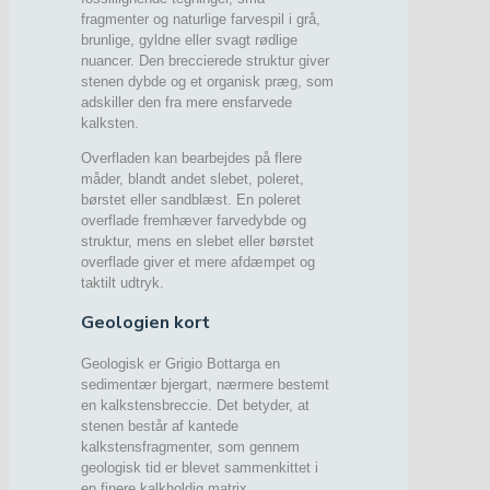
fragmenter og naturlige farvespil i grå,
brunlige, gyldne eller svagt rødlige
nuancer. Den breccierede struktur giver
stenen dybde og et organisk præg, som
adskiller den fra mere ensfarvede
kalksten.
Overfladen kan bearbejdes på flere
måder, blandt andet slebet, poleret,
børstet eller sandblæst. En poleret
overflade fremhæver farvedybde og
struktur, mens en slebet eller børstet
overflade giver et mere afdæmpet og
taktilt udtryk.
Geologien kort
Geologisk er Grigio Bottarga en
sedimentær bjergart, nærmere bestemt
en kalkstensbreccie. Det betyder, at
stenen består af kantede
kalkstensfragmenter, som gennem
geologisk tid er blevet sammenkittet i
en finere kalkholdig matrix.