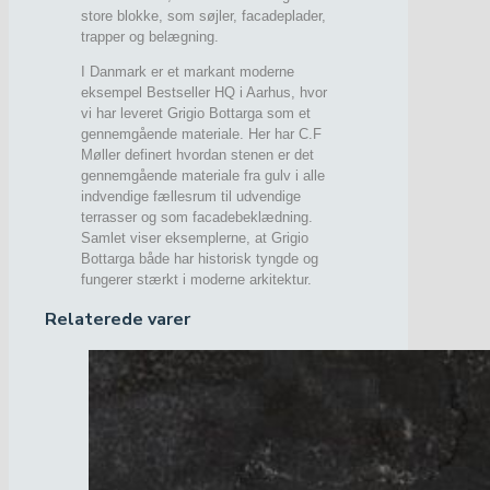
store blokke, som søjler, facadeplader,
trapper og belægning.
I Danmark er et markant moderne
eksempel Bestseller HQ i Aarhus, hvor
vi har leveret Grigio Bottarga som et
gennemgående materiale. Her har C.F
Møller definert hvordan stenen er det
gennemgående materiale fra gulv i alle
indvendige fællesrum til udvendige
terrasser og som facadebeklædning.
Samlet viser eksemplerne, at Grigio
Bottarga både har historisk tyngde og
fungerer stærkt i moderne arkitektur.
Relaterede varer