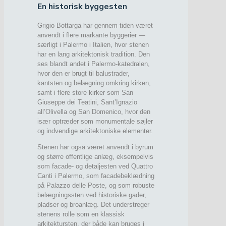
En historisk byggesten
Grigio Bottarga har gennem tiden været
anvendt i flere markante byggerier —
særligt i Palermo i Italien, hvor stenen
har en lang arkitektonisk tradition. Den
ses blandt andet i Palermo-katedralen,
hvor den er brugt til balustrader,
kantsten og belægning omkring kirken,
samt i flere store kirker som San
Giuseppe dei Teatini, Sant’Ignazio
all’Olivella og San Domenico, hvor den
især optræder som monumentale søjler
og indvendige arkitektoniske elementer.
Stenen har også været anvendt i byrum
og større offentlige anlæg, eksempelvis
som facade- og detaljesten ved Quattro
Canti i Palermo, som facadebeklædning
på Palazzo delle Poste, og som robuste
belægningssten ved historiske gader,
pladser og broanlæg. Det understreger
stenens rolle som en klassisk
arkitektursten, der både kan bruges i