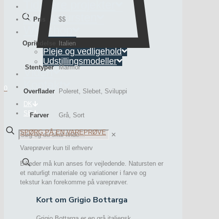
Tidligere projekter
Søg natursten
Pris
$$
Webshop
Interiør
Oprindelse
Italien
Pleje og vedligehold
Udstillingsmodeller
Stentyper
Marmor
Viden
Kontakt
0
Overflader
Poleret, Slebet, Sviluppi
DK
SE
Farver
Grå, Sort
SPØRG PÅ EN VAREPRØVE
✕
Vareprøver kun til erhverv
Billeder må kun anses for vejledende. Natursten er
et naturligt materiale og variationer i farve og
tekstur kan forekomme på vareprøver.
Kort om Grigio Bottarga
Grigio Bottarga er en grå italiensk