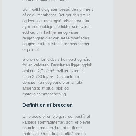
Som kalkholdig sten består den primært
af calciumcarbonat. Det gør den smuk
og levende, men også følsom over for
syre. Syreholdige produkter som citron,
eddike, vin, kalkfjerner og visse
rengøringsmidler kan ætse overfladen
og give matte pletter, især hvis stenen
er poleret.
Stenen er forholdsvis kompakt og hård
for en kalksten. Densiteten ligger typisk
omkring 2,7 g/cm³, hvilket svarer til
cirka 2.700 kg/m³. Den konkrete
densitet kan dog variere en smule
afhængigt af brud, blok og
materialsammensætning.
Definition af breccien
En breccie er en bjergart, der består af
kantede stenfragmenter, som er blevet
naturligt sammenkittet af et finere
materiale. Ordet bruges altså om en