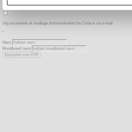
eller ved at kontakte os.
Læs mere
i vores privatlivspolitik.
*
Jeg accepterer at modtage kommunikation fra Zurface via e-mail.
*
Navn
Moodboard navn
Eksportér som PDF