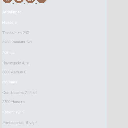
Afdelinger
Randers
Tronholmen 28B
8960 Randers SØ
Aarhus
Havnegade 4, st.
8000 Aarhus C
Horsens
Ove Jensens Allé 52
8700 Horsens
København S
Prøvestenen, B-vej 4