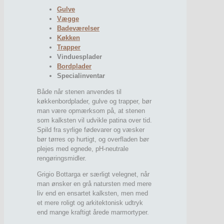
Gulve
Vægge
Badeværelser
Køkken
Trapper
Vinduesplader
Bordplader
Specialinventar
Både når stenen anvendes til
køkkenbordplader, gulve og trapper, bør
man være opmærksom på, at stenen
som kalksten vil udvikle patina over tid.
Spild fra syrlige fødevarer og væsker
bør tørres op hurtigt, og overfladen bør
plejes med egnede, pH-neutrale
rengøringsmidler.
Grigio Bottarga er særligt velegnet, når
man ønsker en grå natursten med mere
liv end en ensartet kalksten, men med
et mere roligt og arkitektonisk udtryk
end mange kraftigt årede marmortyper.