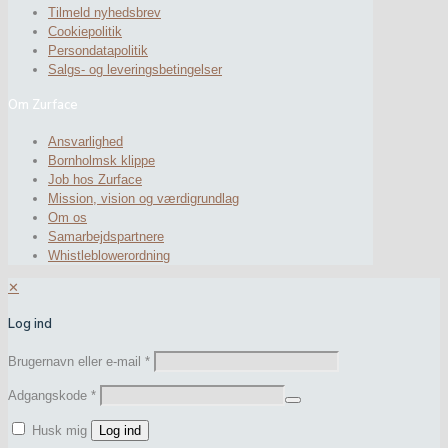
Tilmeld nyhedsbrev
Cookiepolitik
Persondatapolitik
Salgs- og leveringsbetingelser
Om Zurface
Ansvarlighed
Bornholmsk klippe
Job hos Zurface
Mission, vision og værdigrundlag
Om os
Samarbejdspartnere
Whistleblowerordning
✕
Log ind
Brugernavn eller e-mail
*
Adgangskode
*
Husk mig
Log ind