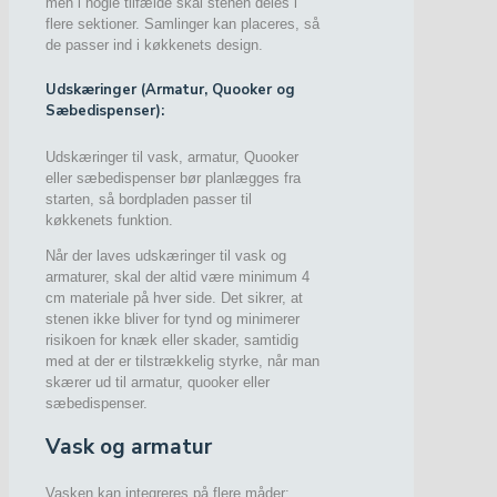
men i nogle tilfælde skal stenen deles i
flere sektioner. Samlinger kan placeres, så
de passer ind i køkkenets design.
Udskæringer (Armatur, Quooker og
Sæbedispenser):
Udskæringer til vask, armatur, Quooker
eller sæbedispenser bør planlægges fra
starten, så bordpladen passer til
køkkenets funktion.
Når der laves udskæringer til vask og
armaturer, skal der altid være minimum 4
cm materiale på hver side. Det sikrer, at
stenen ikke bliver for tynd og minimerer
risikoen for knæk eller skader, samtidig
med at der er tilstrækkelig styrke, når man
skærer ud til armatur, quooker eller
sæbedispenser.
Vask og armatur
Vasken kan integreres på flere måder: