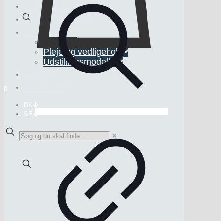
Tidligere projekter
Søg natursten
Webshop
Interiør
Pleje og vedligehold
Udstillingsmodeller
Viden
Kontakt
0
DK
SE
✕