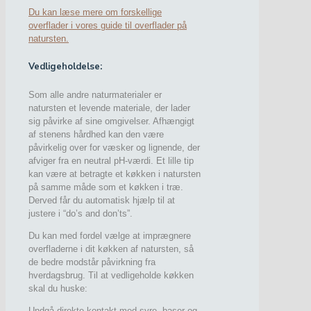
Du kan læse mere om forskellige
overflader i vores guide til overflader på
natursten.
Vedligeholdelse:
Som alle andre naturmaterialer er
natursten et levende materiale, der lader
sig påvirke af sine omgivelser. Afhængigt
af stenens hårdhed kan den være
påvirkelig over for væsker og lignende, der
afviger fra en neutral pH-værdi. Et lille tip
kan være at betragte et køkken i natursten
på samme måde som et køkken i træ.
Derved får du automatisk hjælp til at
justere i “do’s and don’ts”.
Du kan med fordel vælge at imprægnere
overfladerne i dit køkken af natursten, så
de bedre modstår påvirkning fra
hverdagsbrug. Til at vedligeholde køkken
skal du huske:
Undgå direkte kontakt med syre, baser og