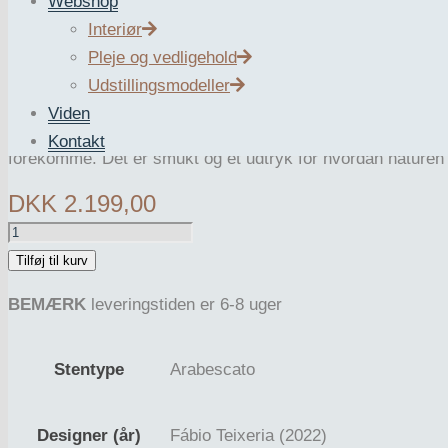
Webshop
Interiør
Fremstillet i den sjældne Arabescato marmor. En smuk mar
Pleje og vedligehold
Udstillingsmodeller
Copic fuldendes af en plade i bruneret messing, som komp
Viden
BEMÆRK
: En del af charmen ved natursten er at stenene a
Kontakt
forekomme. Det er smukt og et udtryk for hvordan naturen 
DKK
2.199,00
COPIC
ARABESCATO
Tilføj til kurv
antal
BEMÆRK
leveringstiden er 6-8 uger
Stentype
Arabescato
Designer (år)
Fábio Teixeria (2022)