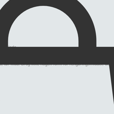
ng plade.
ød, tør klud. Brug ikke nogen form for rengøringsmiddel, der