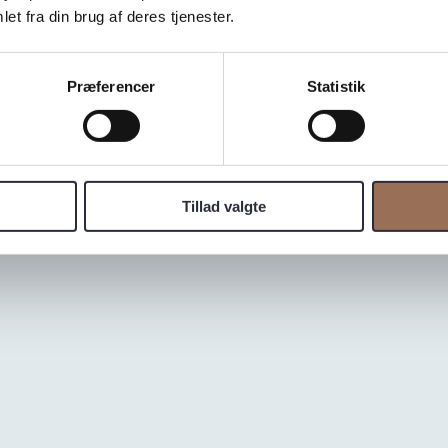
et fra din brug af deres tjenester.
Præferencer
Statistik
TO
Tillad valgte
ebord, designet til at holde en notesbog, kuglepen, mobiltel
rum, takket være det simple og lækre design.