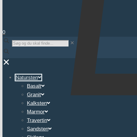
0
✕
✕
Natursten
Basalt
Granit
Kalksten
Marmor
Travertin
Sandsten