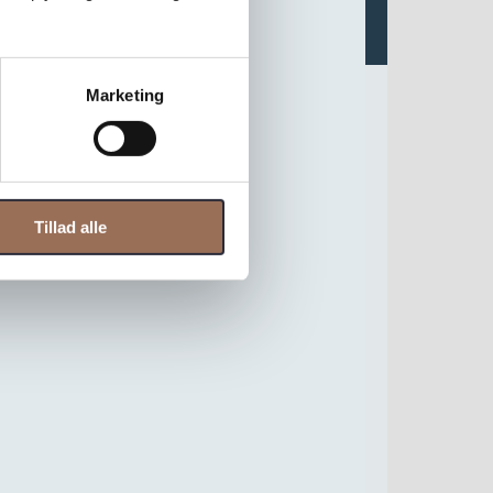
Marketing
Tillad alle
efon eller andet du værdsætter højt. COPIC er