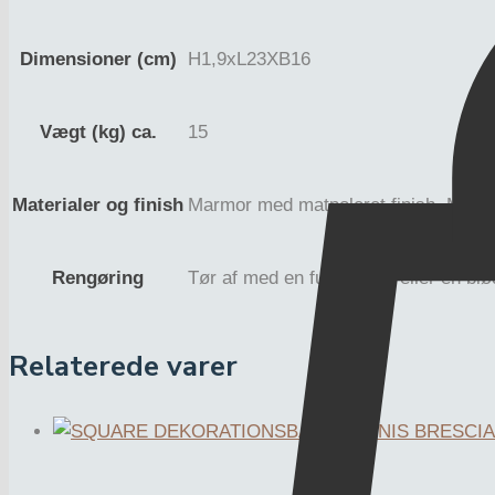
Dimensioner (cm)
H1,9xL23XB16
Vægt (kg) ca.
15
Materialer og finish
Marmor med matpoleret finish. Messi
Rengøring
Tør af med en fugtig klud eller en bl
Relaterede varer