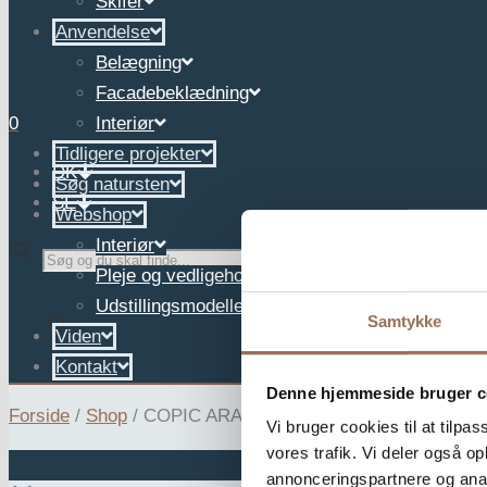
Skifer
Anvendelse
Belægning
Facadebeklædning
0
Interiør
Tidligere projekter
DK
Søg natursten
SE
Webshop
Interiør
✕
Pleje og vedligehold
Udstillingsmodeller
Samtykke
Viden
Kontakt
Denne hjemmeside bruger c
Forside
/
Shop
/
COPIC ARABESCATO
Vi bruger cookies til at tilpas
vores trafik. Vi deler også 
annonceringspartnere og anal