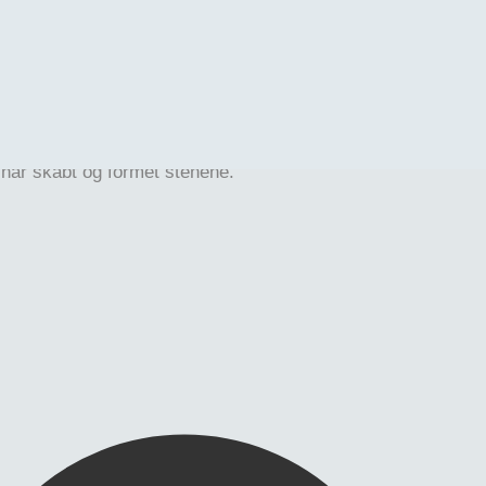
mor med dristige, støvede åretegninger i grå og grønne nua
lementerer marmoren og giver et klassisk udtryk.
ltid er unikke. Alle produktbilleder må derfor anses for vejle
har skabt og formet stenene.