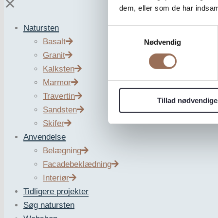
✕
dem, eller som de har indsaml
Natursten
Samtykkevalg
Basalt
Nødvendig
Granit
COPIC ARABESCA
Kalksten
Marmor
Travertin
Tillad nødvendige
Sandsten
Maami Home
Skifer
Anvendelse
Belægning
Facadebeklædning
Interiør
Tidligere projekter
COPIC er et minimalistisk og moderne tilbehør til dit skriv
Søg natursten
et utroligt alsidigt accessory, som passer perfekt til alle 