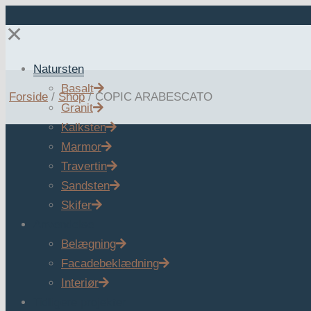
✕
Natursten
Basalt
Forside
/
Shop
/
COPIC ARABESCATO
Granit
Kalksten
Marmor
Travertin
Sandsten
Skifer
Anvendelse
Belægning
Facadebeklædning
Interiør
Tidligere projekter