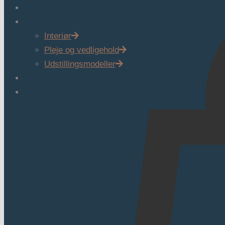
Søg natursten
Webshop
Interiør
Pleje og vedligehold
Udstillingsmodeller
Viden
Kontakt