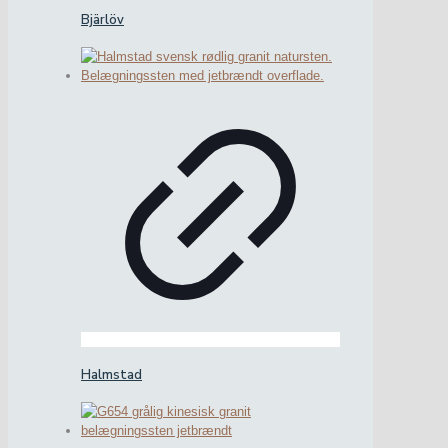
Bjärlöv
Halmstad