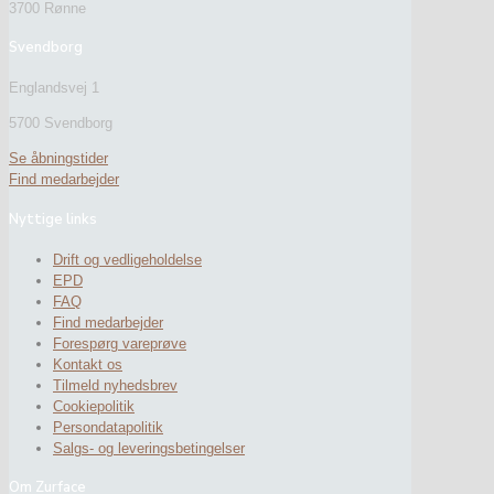
3700 Rønne
Svendborg
Englandsvej 1
5700 Svendborg
Se åbningstider
Find medarbejder
Nyttige links
Drift og vedligeholdelse
EPD
FAQ
Find medarbejder
Forespørg vareprøve
Kontakt os
Tilmeld nyhedsbrev
Cookiepolitik
Persondatapolitik
Salgs- og leveringsbetingelser
Om Zurface