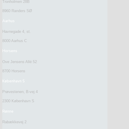
Tronholmen 28B
8960 Randers SØ
Aarhus
Havnegade 4, st.
8000 Aarhus C
Horsens
Ove Jensens Allé 52
8700 Horsens
København S
Prøvestenen, B-vej 4
2300 København S
Rønne
Rabækkevej 2