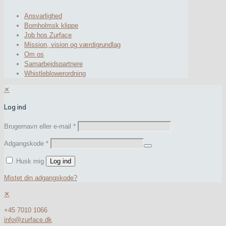
Ansvarlighed
Bornholmsk klippe
Job hos Zurface
Mission, vision og værdigrundlag
Om os
Samarbejdspartnere
Whistleblowerordning
✕
Log ind
Brugernavn eller e-mail
*
Adgangskode
*
Husk mig
Log ind
Mistet din adgangskode?
✕
+45 7010 1066
info@zurface.dk