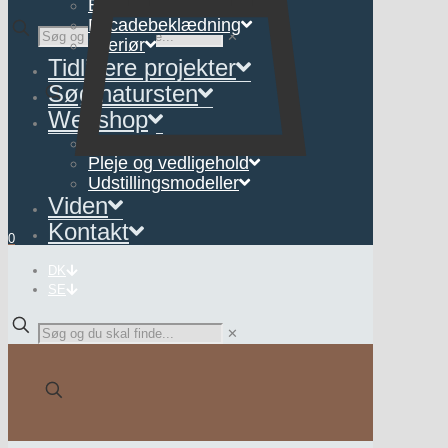
Belægning
Facadebeklædning
✕
Interiør
Tidligere projekter
Søg natursten
Webshop
Interiør
Pleje og vedligehold
Udstillingsmodeller
Viden
Kontakt
0
DK
SE
✕