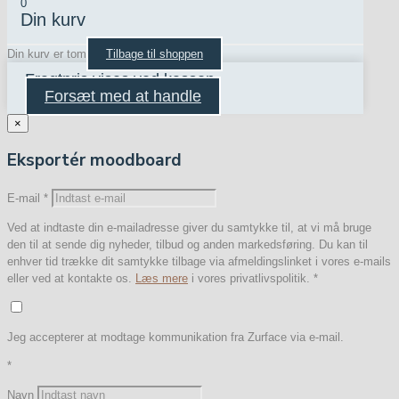
0
Din kurv
Din kurv er tom
Tilbage til shoppen
Fragtpris vises ved kassen
Forsæt med at handle
×
Eksportér moodboard
E-mail
*
Ved at indtaste din e-mailadresse giver du samtykke til, at vi må bruge
den til at sende dig nyheder, tilbud og anden markedsføring. Du kan til
enhver tid trække dit samtykke tilbage via afmeldingslinket i vores e-mails
eller ved at kontakte os.
Læs mere
i vores privatlivspolitik.
*
Jeg accepterer at modtage kommunikation fra Zurface via e-mail.
*
Navn