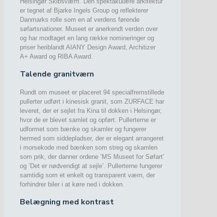
Helsingør Skibsværft. Den spektakulære arkitektur
er tegnet af Bjarke Ingels Group og reflekterer
Danmarks rolle som en af verdens førende
søfartsnationer. Museet er anerkendt verden over
og har modtaget en lang række nomineringer og
priser heriblandt AIANY Design Award, Architizer
A+ Award og RIBA Award.
Talende granitværn
Rundt om museet er placeret 94 specialfremstillede
pullerter udført i kinesisk granit, som ZURFACE har
leveret, der er sejlet fra Kina til dokken i Helsingør,
hvor de er blevet samlet og opført. Pullerterne er
udformet som bænke og skamler og fungerer
hermed som siddepladser, der er elegant arrangeret
i morsekode med bænken som streg og skamlen
som prik, der danner ordene ’MS Museet for Søfart’
og ’Det er nødvendigt at sejle’. Pullerterne fungerer
samtidig som et enkelt og transparent værn, der
forhindrer biler i at køre ned i dokken.
Belægning med kontrast