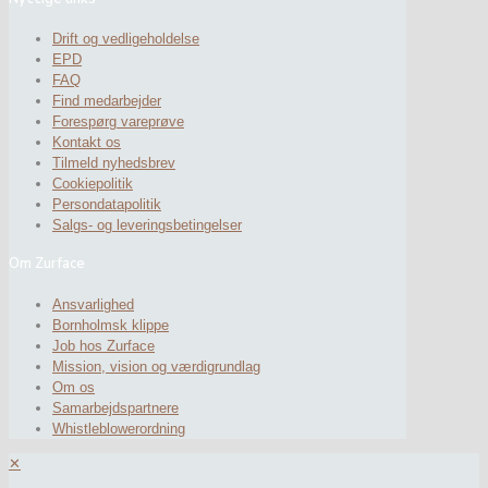
Drift og vedligeholdelse
EPD
FAQ
Find medarbejder
Forespørg vareprøve
Kontakt os
Tilmeld nyhedsbrev
Cookiepolitik
Persondatapolitik
Salgs- og leveringsbetingelser
Om Zurface
Ansvarlighed
Bornholmsk klippe
Job hos Zurface
Mission, vision og værdigrundlag
Om os
Samarbejdspartnere
Whistleblowerordning
✕