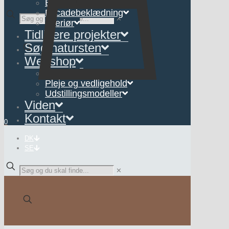
Belægning
Facadebeklædning
Se flere billeder
✕
Interiør
Tidligere projekter
Søg natursten
Webshop
Interiør
Pleje og vedligehold
Udstillingsmodeller
Viden
Kontakt
0
DK
SE
✕