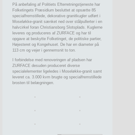
På anbefaling af Politiets Efterretningstjeneste har
Folketingets Præsidium besluttet at opsætte 85
specialfremstillede, dekorative granitkugler udført i
Moseløkke-granit sænket ned over stålpullerter i en
halvcirkel foran Christiansborg Slotsplads. Kuglerne
leveres og produceres af ZURFACE og har til
opgave at beskytte Folketinget, de politiske partier,
Højesteret og Kongehuset. De har en diameter på
113 cm og vejer i gennemsnit to ton.
I forbindelse med renoveringen af pladsen har
ZURFACE desuden produceret diverse
specialelementer ligeledes i Moseløkke-granit samt
leveret ca. 3.000 kvm brugte og specialfremstillede
brosten til belægningen.