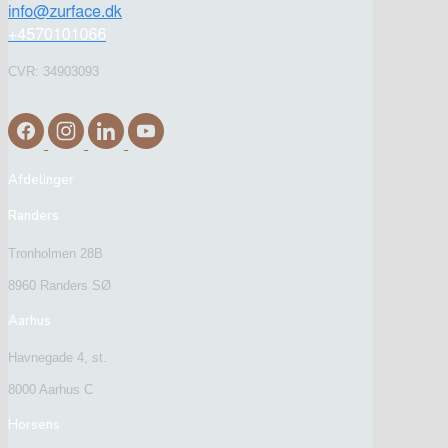
CVR: 34903093
Afdelinger
Randers
Tronholmen 28B
8960 Randers SØ
Aarhus
Havnegade 4, st.
8000 Aarhus C
Horsens