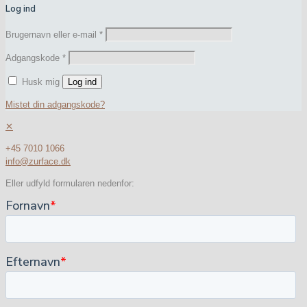
Log ind
Brugernavn eller e-mail
*
Adgangskode
*
Husk mig
Log ind
Mistet din adgangskode?
✕
+45 7010 1066
info@zurface.dk
Eller udfyld formularen nedenfor: