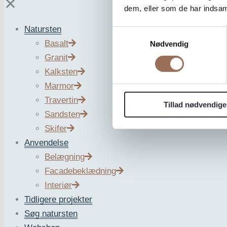
✕
dem, eller som de har indsaml
Natursten
Samtykkevalg
Basalt
Nødvendig
Granit
Kalksten
Marmor
Travertin
Tillad nødvendige
Sandsten
Skifer
Anvendelse
Belægning
Facadebeklædning
Interiør
Tidligere projekter
Søg natursten