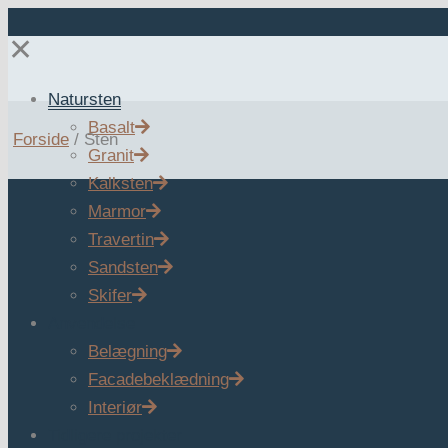
✕
Natursten
Basalt
Forside
/
Sten
Granit
Kalksten
Marmor
Travertin
Sandsten
Skifer
Anvendelse
Belægning
Facadebeklædning
Interiør
Tidligere projekter