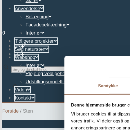
Skifer
Anvendelse
Belægning
Facadebeklædning
0
Interiør
Tidligere projekter
DK
Søg natursten
SE
Webshop
Interiør
✕
Pleje og vedligehold
Udstillingsmodeller
Samtykke
Viden
Kontakt
Denne hjemmeside bruger c
Forside
/
Sten
Vi bruger cookies til at tilpas
vores trafik. Vi deler også 
annonceringspartnere og anal