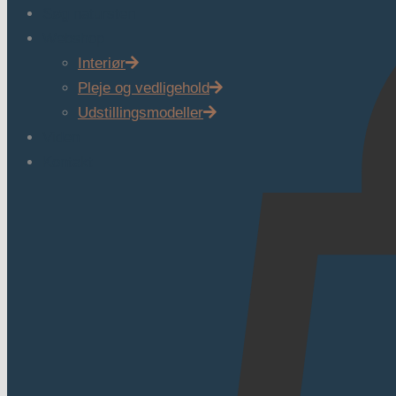
Søg natursten
Webshop
Interiør
Pleje og vedligehold
Udstillingsmodeller
Viden
Kontakt