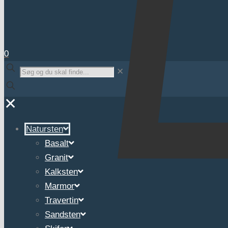
0
✕
✕
Natursten
Basalt
Granit
Kalksten
Marmor
Travertin
Sandsten