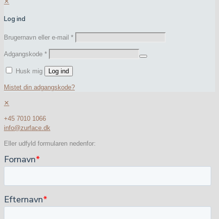
✕
Log ind
Brugernavn eller e-mail
*
Adgangskode
*
Husk mig
Log ind
Mistet din adgangskode?
✕
+45 7010 1066
info@zurface.dk
Eller udfyld formularen nedenfor: