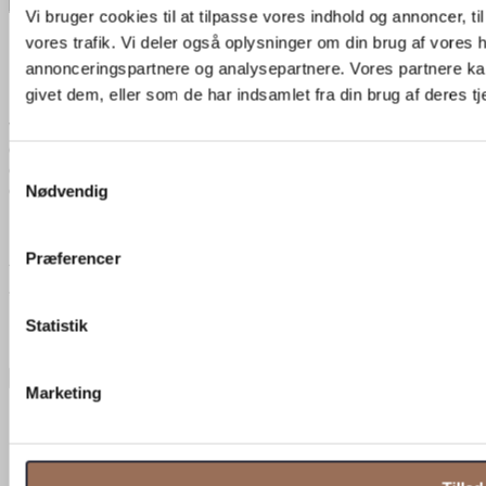
×
Vi bruger cookies til at tilpasse vores indhold og annoncer, til 
vores trafik. Vi deler også oplysninger om din brug af vores
Eksportér moodboard
annonceringspartnere og analysepartnere. Vores partnere ka
givet dem, eller som de har indsamlet fra din brug af deres tj
E-mail
*
Ved at indtaste din e-mailadresse giver du samtykke til, at vi må bruge
den til at sende dig nyheder, tilbud og anden markedsføring. Du kan til
Samtykkevalg
enhver tid trække dit samtykke tilbage via afmeldingslinket i vores e-mails
Nødvendig
eller ved at kontakte os.
Læs mere
i vores privatlivspolitik.
*
Præferencer
Jeg accepterer at modtage kommunikation fra Zurface via e-mail.
*
Statistik
Navn
Moodboard navn
Eksportér som PDF
Marketing