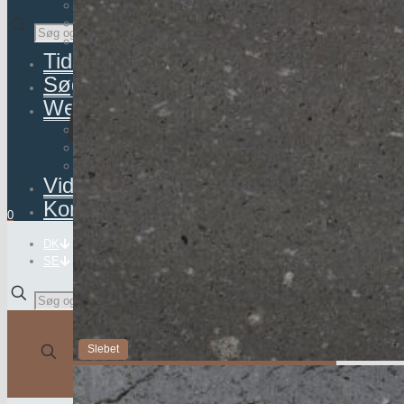
Belægning
Facadebeklædning
✕
Interiør
Tidligere projekter
Søg natursten
Webshop
Interiør
Pleje og vedligehold
Udstillingsmodeller
Viden
Kontakt
0
DK
SE
✕
Slebet