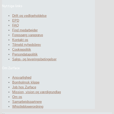
Nyttige links
Drift og vedligeholdelse
EPD
FAQ
Find medarbejder
Forespørg vareprøve
Kontakt os
Tilmeld nyhedsbrev
Cookiepolitik
Persondatapolitik
Salgs- og leveringsbetingelser
Om Zurface
Ansvarlighed
Bornholmsk klippe
Job hos Zurface
Mission, vision og værdigrundlag
Om os
Samarbejdspartnere
Whistleblowerordning