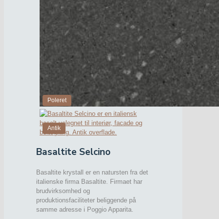
Poleret
Antik
Basaltite Selcino
Basaltite krystall er en natursten fra det
italienske firma Basaltite. Firmaet har
brudvirksomhed og
produktionsfaciliteter beliggende på
samme adresse i Poggio Apparita.