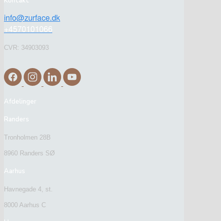
Kontakt
CVR: 34903093
Afdelinger
Randers
Tronholmen 28B
8960 Randers SØ
Aarhus
Havnegade 4, st.
8000 Aarhus C