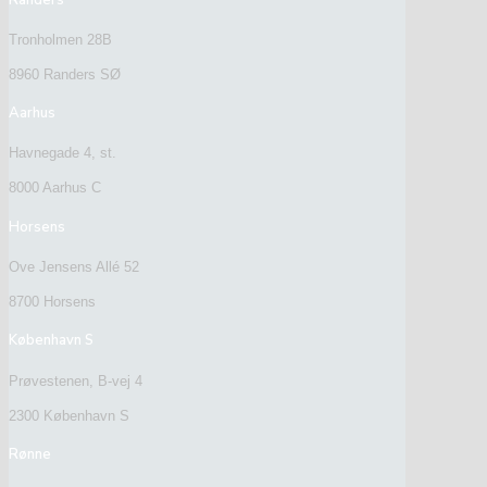
Tronholmen 28B
8960 Randers SØ
Aarhus
Havnegade 4, st.
8000 Aarhus C
Horsens
Ove Jensens Allé 52
8700 Horsens
København S
Prøvestenen, B-vej 4
2300 København S
Rønne