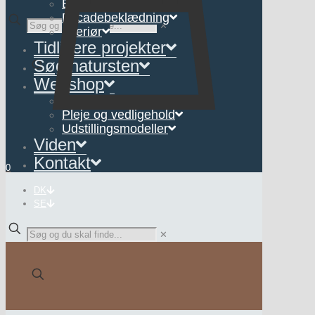
Belægning
Facadebeklædning
✕
Interiør
Tidligere projekter
Søg natursten
Webshop
Interiør
Pleje og vedligehold
Udstillingsmodeller
Viden
Kontakt
0
DK
SE
✕