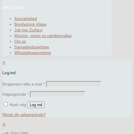
Om Zurface
Ansvarlighed
Bornholmsk klippe
Job hos Zurface
Mission, vision og værdigrundlag
Om os
Samarbejdspartnere
Whistleblowerordning
✕
Log ind
Brugernavn eller e-mail
*
Adgangskode
*
Husk mig
Log ind
Mistet din adgangskode?
✕
+45 7010 1066