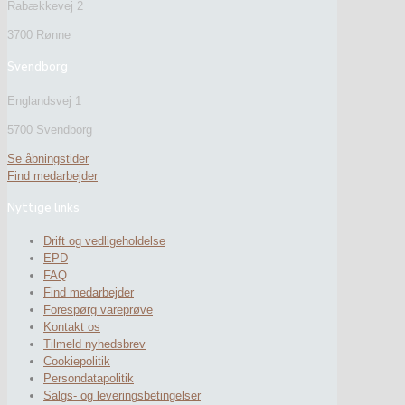
Rabækkevej 2
3700 Rønne
Svendborg
Englandsvej 1
5700 Svendborg
Se åbningstider
Find medarbejder
Nyttige links
Drift og vedligeholdelse
EPD
FAQ
Find medarbejder
Forespørg vareprøve
Kontakt os
Tilmeld nyhedsbrev
Cookiepolitik
Persondatapolitik
Salgs- og leveringsbetingelser