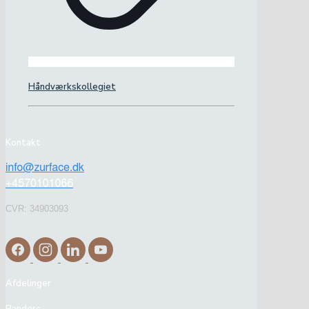
Håndværkskollegiet
Kontakt
CVR: 34903093
Afdelinger
Randers