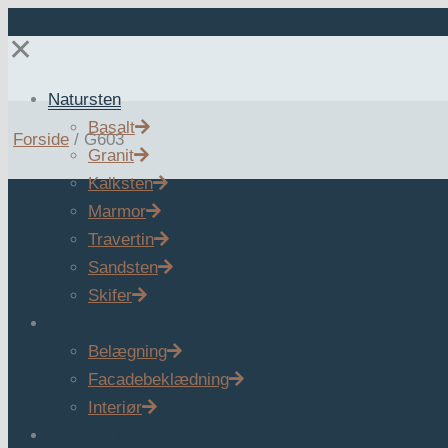
✕
Natursten
Basalt
Forside
/
G603
Granit
Kalksten
Marmor
Travertin
Sandsten
Skifer
Anvendelse
Belægning
Facadebeklædning
Interiør
Tidligere projekter