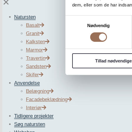
✕
dem, eller som de har indsaml
Natursten
Samtykkevalg
Basalt
Nødvendig
Granit
Kalksten
Marmor
Travertin
Tillad nødvendige
Sandsten
Skifer
Anvendelse
Belægning
Facadebeklædning
Interiør
Tidligere projekter
Søg natursten