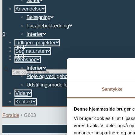
Skifer
Anvendelse
Belægning
Facadebeklædning
0
Interiør
Tidligere projekter
DK
Søg natursten
SE
Webshop
Interiør
✕
Pleje og vedligehold
Udstillingsmodeller
Samtykke
Viden
Kontakt
Denne hjemmeside bruger c
Forside
/
G603
Vi bruger cookies til at tilpas
vores trafik. Vi deler også 
annonceringspartnere og anal