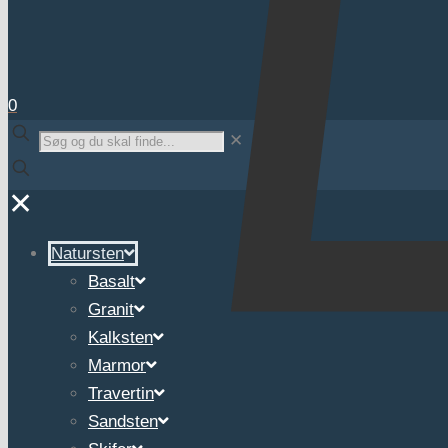
0
✕
✕
Natursten
Basalt
Granit
Kalksten
Marmor
Travertin
Sandsten