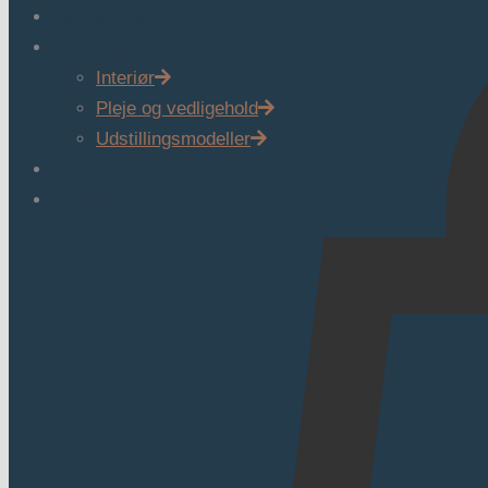
Søg natursten
Webshop
Interiør
Pleje og vedligehold
Udstillingsmodeller
Viden
Kontakt