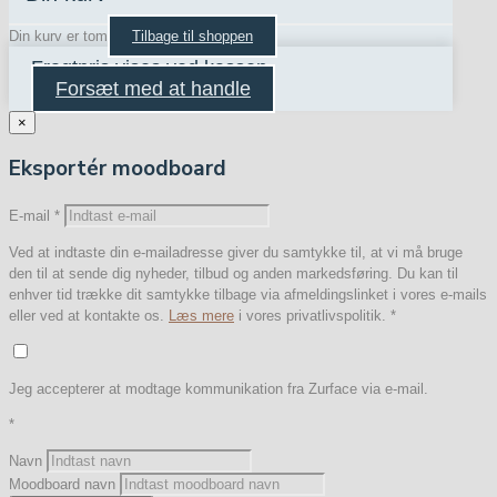
Din kurv er tom
Tilbage til shoppen
Fragtpris vises ved kassen
Forsæt med at handle
×
Eksportér moodboard
E-mail
*
Ved at indtaste din e-mailadresse giver du samtykke til, at vi må bruge
den til at sende dig nyheder, tilbud og anden markedsføring. Du kan til
enhver tid trække dit samtykke tilbage via afmeldingslinket i vores e-mails
eller ved at kontakte os.
Læs mere
i vores privatlivspolitik.
*
Jeg accepterer at modtage kommunikation fra Zurface via e-mail.
*
Navn
Moodboard navn