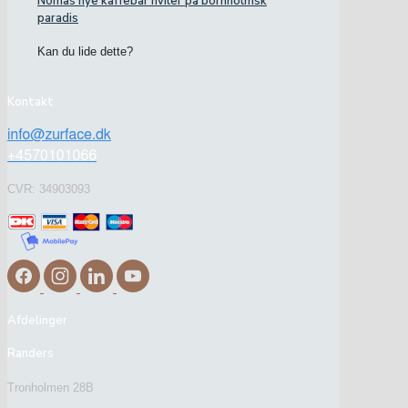
Nomas nye kaffebar hviler på bornholmsk
paradis
Kan du lide dette?
Kontakt
CVR: 34903093
Afdelinger
Randers
Tronholmen 28B