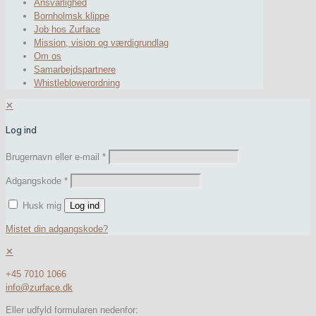
Ansvarlighed
Bornholmsk klippe
Job hos Zurface
Mission, vision og værdigrundlag
Om os
Samarbejdspartnere
Whistleblowerordning
✕
Log ind
Brugernavn eller e-mail
*
Adgangskode
*
Husk mig
Log ind
Mistet din adgangskode?
✕
+45 7010 1066
info@zurface.dk
Eller udfyld formularen nedenfor: