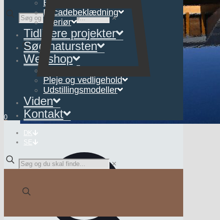
Belægning
Facadebeklædning
✕
Interiør
Tidligere projekter
Søg natursten
Webshop
Interiør
Pleje og vedligehold
Udstillingsmodeller
Viden
Kontakt
0
DK
SE
✕