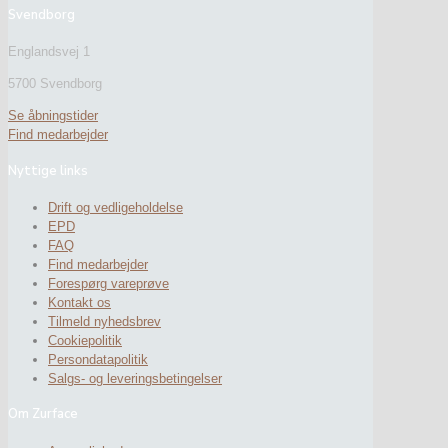
Svendborg
Englandsvej 1
5700 Svendborg
Se åbningstider
Find medarbejder
Nyttige links
Drift og vedligeholdelse
EPD
FAQ
Find medarbejder
Forespørg vareprøve
Kontakt os
Tilmeld nyhedsbrev
Cookiepolitik
Persondatapolitik
Salgs- og leveringsbetingelser
Om Zurface