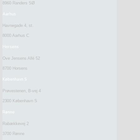
8960 Randers SØ
Aarhus
Havnegade 4, st.
8000 Aarhus C
Horsens
Ove Jensens Allé 52
8700 Horsens
København S
Prøvestenen, B-vej 4
2300 København S
Rønne
Rabækkevej 2
3700 Rønne