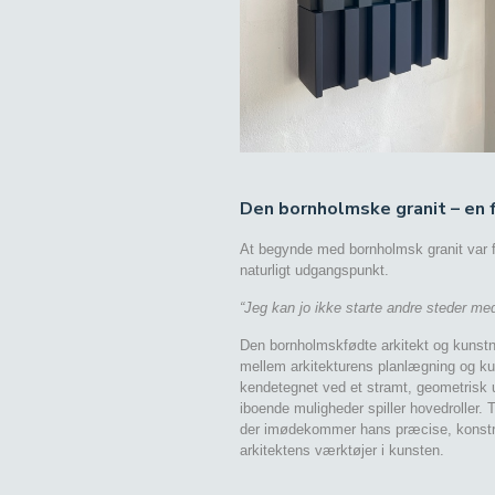
Den bornholmske granit – en
At begynde med bornholmsk granit var f
naturligt udgangspunkt.
“Jeg kan jo ikke starte andre steder med
Den bornholmskfødte arkitekt og kunst
mellem arkitekturens planlægning og ku
kendetegnet ved et stramt, geometrisk u
iboende muligheder spiller hovedroller. 
der imødekommer hans præcise, konstrukt
arkitektens værktøjer i kunsten.