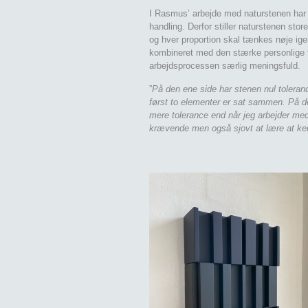
I Rasmus’ arbejde med naturstenen har m
handling. Derfor stiller naturstenen store
og hver proportion skal tænkes nøje ig
kombineret med den stærke personlige for
arbejdsprocessen særlig meningsfuld.
”
På den ene side har stenen nul toleranc
først to elementer er sat sammen. På 
mere tolerance end når jeg arbejder me
krævende men også sjovt at lære at ke