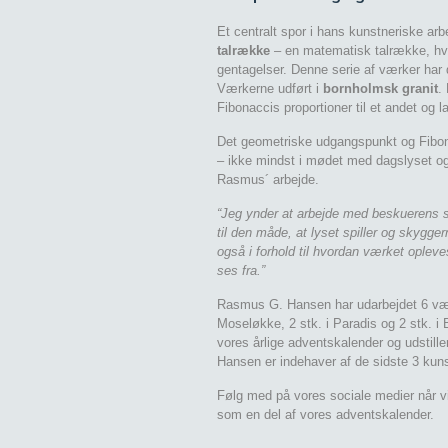
Et centralt spor i hans kunstneriske ar
talrække
– en matematisk talrække, hvo
gentagelser. Denne serie af værker har
Værkerne udført i
bornholmsk granit
.
Fibonaccis proportioner til et andet og l
Det geometriske udgangspunkt og Fibona
– ikke mindst i mødet med dagslyset 
Rasmus´ arbejde.
“Jeg ynder at arbejde med beskuerens sk
til den måde, at lyset spiller og skygge
også i forhold til hvordan værket opleve
ses fra.”
Rasmus G. Hansen har udarbejdet 6 vær
Moseløkke, 2 stk. i Paradis og 2 stk. i
vores årlige adventskalender og udstill
Hansen er indehaver af de sidste 3 kun
Følg med på vores sociale medier når 
som en del af vores adventskalender.