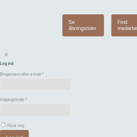
Se
Find
åbningstider
medarbe
✕
Log ind
Brugernavn eller e-mail
*
Adgangskode
*
Husk mig