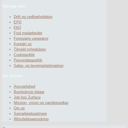
Nyttige links
Drift og vedligeholdelse
EPD
FAQ
Find medarbejder
Forespørg vareprøve
Kontakt os
Tilmeld nyhedsbrev
Cookiepolitik
Persondatapolitik
Salgs- og leveringsbetingelser
Om Zurface
Ansvarlighed
Bornholmsk klippe
Job hos Zurface
Mission, vision og værdigrundlag
Om os
Samarbejdspartnere
Whistleblowerordning