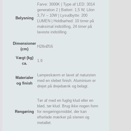
Farve: 3000K | Type af LED: 3014
generation 2 | Batteri: 1,5 W, Lilon
3,7V – 10W | Lysudbytte: 200
Belysning
LUMEN | Holdbarhed: 10 timer på
maksimal indstilling, 24 timer på
laveste indstilling
Dimensioner
H28xØ16
(cm)
Vægt (kg)
1.9
ca.
Lampeskærm er lavet af natursten
Materialer
med en slebet finish. Aluminium er
og finish
drejet på drejebænk og belagt.
Tør af med en fugtig klud eller en
blød, tør klud. Brug ikke nogen form
Rengøring
for rengøringsmiddel, der kan
efterlade mærker på stenen og
metallet.