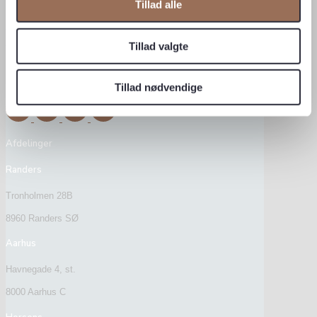
Tillad alle
Tillad valgte
CVR: 34903093
Tillad nødvendige
Afdelinger
Randers
Tronholmen 28B
8960 Randers SØ
Aarhus
Havnegade 4, st.
8000 Aarhus C