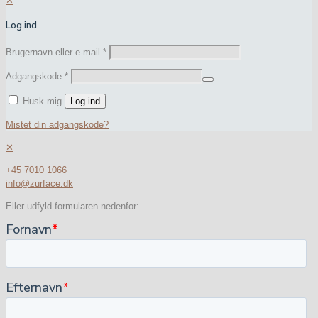
✕
Log ind
Brugernavn eller e-mail
*
Adgangskode
*
Husk mig
Log ind
Mistet din adgangskode?
✕
+45 7010 1066
info@zurface.dk
Eller udfyld formularen nedenfor: