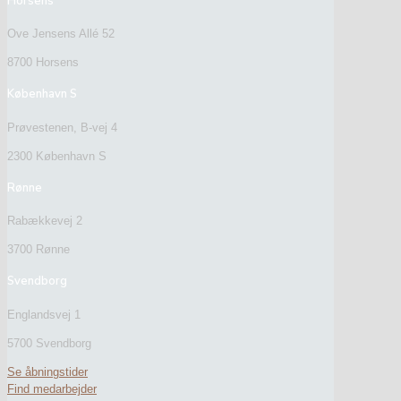
Horsens
Ove Jensens Allé 52
8700 Horsens
København S
Prøvestenen, B-vej 4
2300 København S
Rønne
Rabækkevej 2
3700 Rønne
Svendborg
Englandsvej 1
5700 Svendborg
Se åbningstider
Find medarbejder