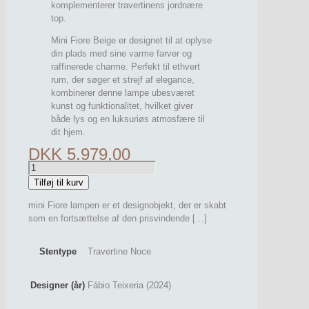
komplementerer travertinens jordnære
top.
Mini Fiore Beige er designet til at oplyse
din plads med sine varme farver og
raffinerede charme. Perfekt til ethvert
rum, der søger et strejf af elegance,
kombinerer denne lampe ubesværet
kunst og funktionalitet, hvilket giver
både lys og en luksuriøs atmosfære til
dit hjem.
DKK
5.979,00
MINI
FIORE
Tilføj til kurv
BEIGE
mini Fiore lampen er et designobjekt, der er skabt
antal
som en fortsættelse af den prisvindende
[…]
Stentype
Travertine Noce
Designer (år)
Fábio Teixeria (2024)