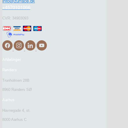
CVR: 34903093
Afdelinger
Randers
Tronholmen 28B
8960 Randers SØ
Aarhus
Havnegade 4, st.
8000 Aarhus C