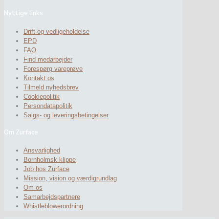
Nyttige links
Drift og vedligeholdelse
EPD
FAQ
Find medarbejder
Forespørg vareprøve
Kontakt os
Tilmeld nyhedsbrev
Cookiepolitik
Persondatapolitik
Salgs- og leveringsbetingelser
Om Zurface
Ansvarlighed
Bornholmsk klippe
Job hos Zurface
Mission, vision og værdigrundlag
Om os
Samarbejdspartnere
Whistleblowerordning