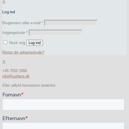
✕
Log ind
Brugernavn eller e-mail
*
Adgangskode
*
Husk mig
Log ind
Mistet din adgangskode?
✕
+45 7010 1066
info@zurface.dk
Eller udfyld formularen nedenfor: