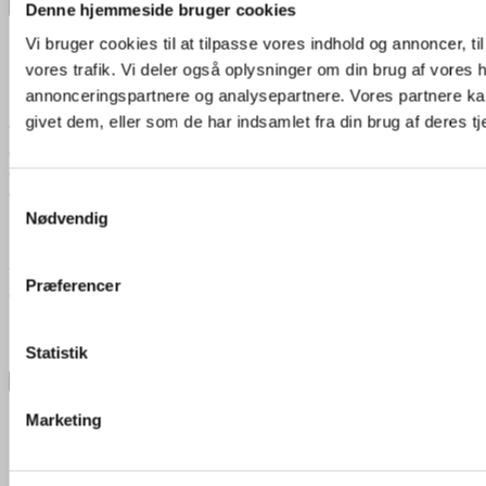
×
Denne hjemmeside bruger cookies
Vi bruger cookies til at tilpasse vores indhold og annoncer, til 
Eksportér moodboard
vores trafik. Vi deler også oplysninger om din brug af vores
annonceringspartnere og analysepartnere. Vores partnere ka
E-mail
*
givet dem, eller som de har indsamlet fra din brug af deres tj
Ved at indtaste din e-mailadresse giver du samtykke til, at vi må bruge
den til at sende dig nyheder, tilbud og anden markedsføring. Du kan til
enhver tid trække dit samtykke tilbage via afmeldingslinket i vores e-mails
eller ved at kontakte os.
Læs mere
i vores privatlivspolitik.
*
Samtykkevalg
Nødvendig
Jeg accepterer at modtage kommunikation fra Zurface via e-mail.
Præferencer
*
Navn
Statistik
Moodboard navn
Eksportér som PDF
Marketing