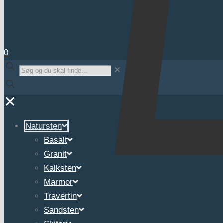
0
✕
✕
Natursten
Basalt
Granit
Kalksten
Marmor
Travertin
Sandsten