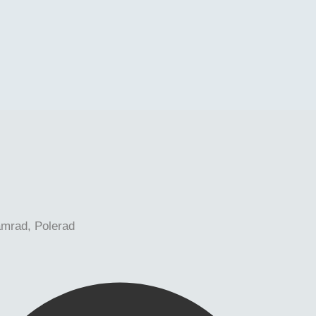
sad, Gatsten, Golvplattor, Hällar, Inomhus, Murar
amrad, Polerad