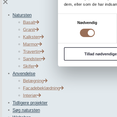
✕
dem, eller som de har indsaml
Natursten
Samtykkevalg
Basalt
Nødvendig
Granit
Kalksten
Älvdalskvartsit
Marmor
Travertin
Tillad nødvendige
Sandsten
Skifer
Kategori:
Sten_SE
Anvendelse
Belægning
Beskrivelse
Facadebeklædning
Yderligere information
Interiør
Älvdalskvartsit är en 1,4 miljarder år gammal bergart från
Tidligere projekter
luftföroreningar och är dessutom radonfri. Älvdalskvartsi
Søg natursten
känsla samtidigt som dess ådring skapar en dramatisk kontr