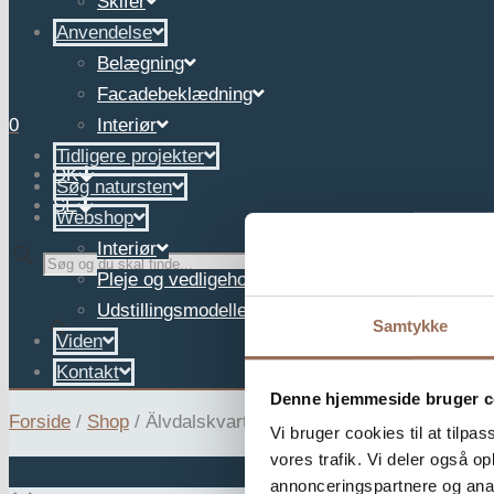
Skifer
Anvendelse
Belægning
Facadebeklædning
0
Interiør
Tidligere projekter
DK
Søg natursten
SE
Webshop
Interiør
✕
Pleje og vedligehold
Udstillingsmodeller
Samtykke
Viden
Kontakt
Denne hjemmeside bruger c
Forside
/
Shop
/
Älvdalskvartsit
Vi bruger cookies til at tilpas
vores trafik. Vi deler også 
annonceringspartnere og anal