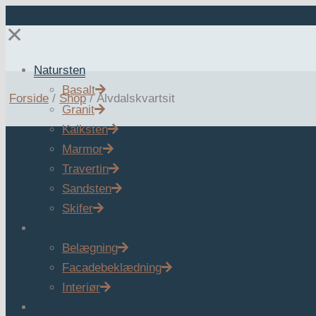
✕
Natursten
Basalt
Forside
/
Shop
/
Älvdalskvartsit
Granit
Kalksten
Marmor
Travertin
Sandsten
Skifer
Anvendelse
Belægning
Facadebeklædning
Interiør
Tidligere projekter