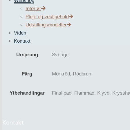
Webshop
Interiør
Användningsområde
Beläggning / utomhus, Blocksteg, Fa
Pleje og vedligehold
Udstillingsmodeller
Viden
Stentyp
Kvartsit
Kontakt
Ursprung
Sverige
Färg
Mörkröd, Rödbrun
Ytbehandlingar
Finslipad, Flammad, Klyvd, Kryssh
Kontakt