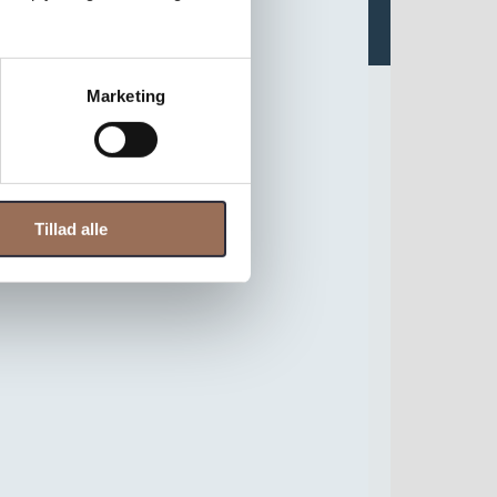
Marketing
Tillad alle
aste stenar och tål temperaturväxlingar,
der en varm röd färg som ger en harmonisk