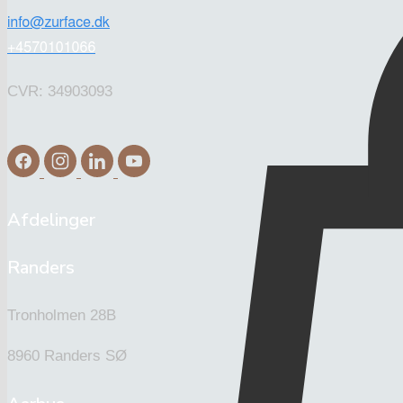
CVR: 34903093
Afdelinger
Randers
Tronholmen 28B
8960 Randers SØ