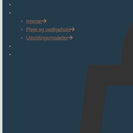
Søg natursten
Webshop
Interiør
Pleje og vedligehold
Udstillingsmodeller
Viden
Kontakt