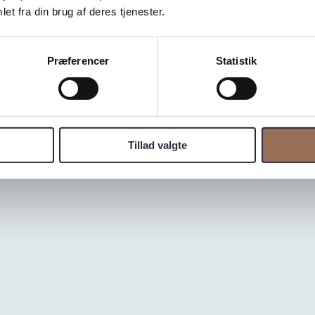
et fra din brug af deres tjenester.
Præferencer
Statistik
Tillad valgte
 Mångsbodarna i Dalarna, Sverige. Den är en av landets hård
t lämpar sig för både utomhus- och inomhusmiljöer och erbju
ast till stenens tyngd.