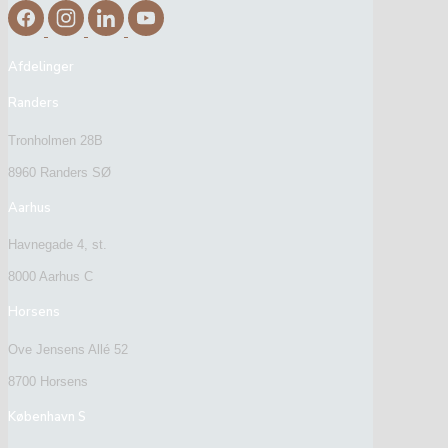
Afdelinger
Randers
Tronholmen 28B
8960 Randers SØ
Aarhus
Havnegade 4, st.
8000 Aarhus C
Horsens
Ove Jensens Allé 52
8700 Horsens
København S