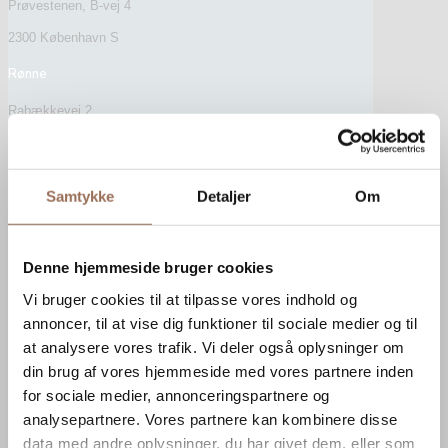
Prøvestenen, B-vej 4
2300 København S
Rønne
Rabækkevej 2
3700 Rønne
Svendborg
Samtykke
Detaljer
Om
Englandsvej 1
5700 Svendborg
Denne hjemmeside bruger cookies
Se åbningstider
Vi bruger cookies til at tilpasse vores indhold og
Find medarbejder
annoncer, til at vise dig funktioner til sociale medier og til
Nyttige links
at analysere vores trafik. Vi deler også oplysninger om
din brug af vores hjemmeside med vores partnere inden
Drift og vedligeholdelse
EPD
for sociale medier, annonceringspartnere og
FAQ
analysepartnere. Vores partnere kan kombinere disse
Find medarbejder
data med andre oplysninger, du har givet dem, eller som
Forespørg vareprøve