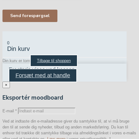
0
Din kurv
Din kurv er tom
Tilbage til shoppen
Fragtpris vises ved kassen
Forsæt med at handle
×
Eksportér moodboard
E-mail
*
Ved at indtaste din e-mailadresse giver du samtykke til, at vi må bruge
den til at sende dig nyheder, tilbud og anden markedsføring. Du kan til
enhver tid trække dit samtykke tilbage via afmeldingslinket i vores e-mails
eller ved at kontakte os.
Læs mere
i vores privatlivspolitik.
*