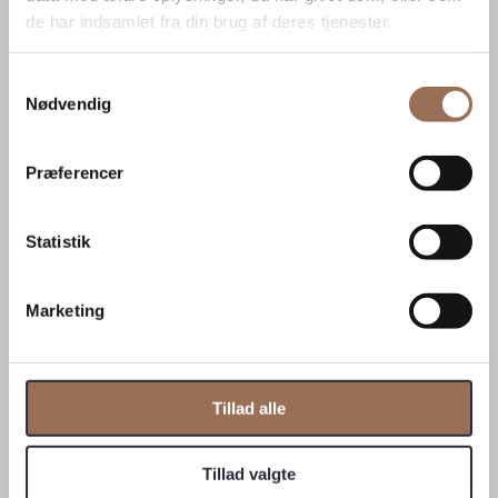
Kontakt os
de har indsamlet fra din brug af deres tjenester.
Tilmeld nyhedsbrev
Cookiepolitik
Samtykkevalg
Persondatapolitik
Nødvendig
Salgs- og leveringsbetingelser
Om Zurface
Præferencer
Ansvarlighed
Bornholmsk klippe
Job hos Zurface
Statistik
Mission, vision og værdigrundlag
Om os
Samarbejdspartnere
Marketing
Whistleblowerordning
✕
Log ind
Tillad alle
Brugernavn eller e-mail
*
Adgangskode
*
Tillad valgte