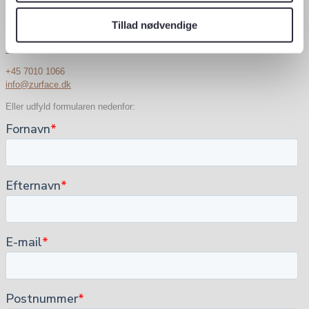
Husk mig
Log ind
Tillad nødvendige
Mistet din adgangskode?
✕
+45 7010 1066
info@zurface.dk
Eller udfyld formularen nedenfor: