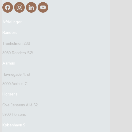
Afdelinger
Randers
Tronholmen 28B
8960 Randers SØ
Aarhus
Havnegade 4, st.
8000 Aarhus C
Horsens
Ove Jensens Allé 52
8700 Horsens
København S