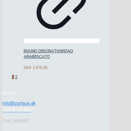
ROUND DEKORATIONSFAD
ARABESCATO
DKK
2.875,00
1
2
Kontakt
CVR: 34903093