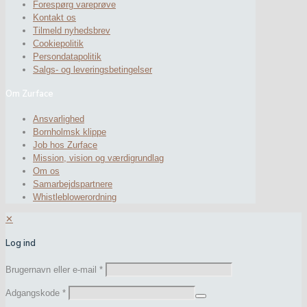
Forespørg vareprøve
Kontakt os
Tilmeld nyhedsbrev
Cookiepolitik
Persondatapolitik
Salgs- og leveringsbetingelser
Om Zurface
Ansvarlighed
Bornholmsk klippe
Job hos Zurface
Mission, vision og værdigrundlag
Om os
Samarbejdspartnere
Whistleblowerordning
✕
Log ind
Brugernavn eller e-mail
*
Adgangskode
*