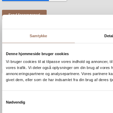
Samtykke
Detal
0
Din kurv
Din kurv er tom
Tilbage til shoppen
Denne hjemmeside bruger cookies
Fragtpris vises ved kassen
Vi bruger cookies til at tilpasse vores indhold og annoncer, til 
Forsæt med at handle
vores trafik. Vi deler også oplysninger om din brug af vores
×
annonceringspartnere og analysepartnere. Vores partnere ka
givet dem, eller som de har indsamlet fra din brug af deres tj
Eksportér moodboard
E-mail
*
Samtykkevalg
Ved at indtaste din e-mailadresse giver du samtykke til, at vi må bruge
Nødvendig
den til at sende dig nyheder, tilbud og anden markedsføring. Du kan til
enhver tid trække dit samtykke tilbage via afmeldingslinket i vores e-mails