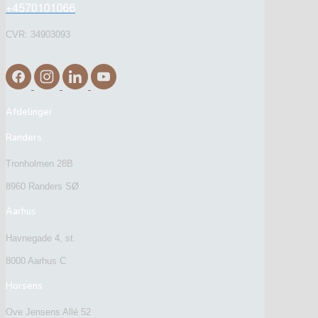
CVR: 34903093
Afdelinger
Randers
Tronholmen 28B
8960 Randers SØ
Aarhus
Havnegade 4, st.
8000 Aarhus C
Horsens
Ove Jensens Allé 52