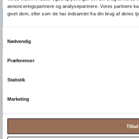
annonceringspartnere og analysepartnere. Vores partnere ka
givet dem, eller som de har indsamlet fra din brug af deres tj
Samtykkevalg
Nødvendig
Præferencer
0
Din kurv
Statistik
Din kurv er tom
Tilbage til shoppen
Fragtpris vises ved kassen
Marketing
Forsæt med at handle
×
Eksportér moodboard
Tillad
E-mail
*