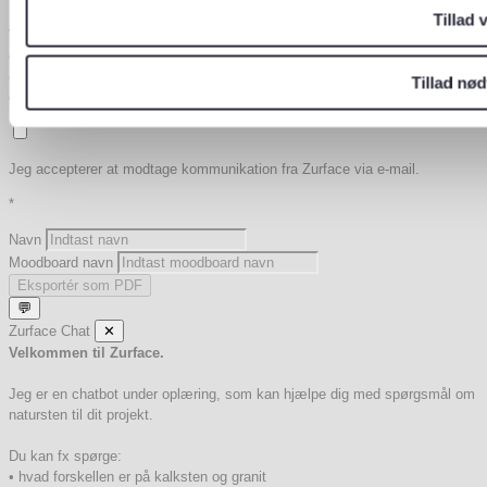
Tillad 
Ved at indtaste din e-mailadresse giver du samtykke til, at vi må bruge
den til at sende dig nyheder, tilbud og anden markedsføring. Du kan til
enhver tid trække dit samtykke tilbage via afmeldingslinket i vores e-mails
Tillad nø
eller ved at kontakte os.
Læs mere
i vores privatlivspolitik.
*
Jeg accepterer at modtage kommunikation fra Zurface via e-mail.
*
Navn
Moodboard navn
Eksportér som PDF
💬
Zurface Chat
✕
Velkommen til Zurface.
Jeg er en chatbot under oplæring, som kan hjælpe dig med spørgsmål om
natursten til dit projekt.
Du kan fx spørge:
• hvad forskellen er på kalksten og granit