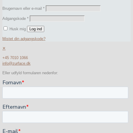
Brugernavn eller e-mail
*
Adgangskode
*
Husk mig
Log ind
Mistet din adgangskode?
✕
+45 7010 1066
info@zurface.dk
Eller udfyld formularen nedenfor: