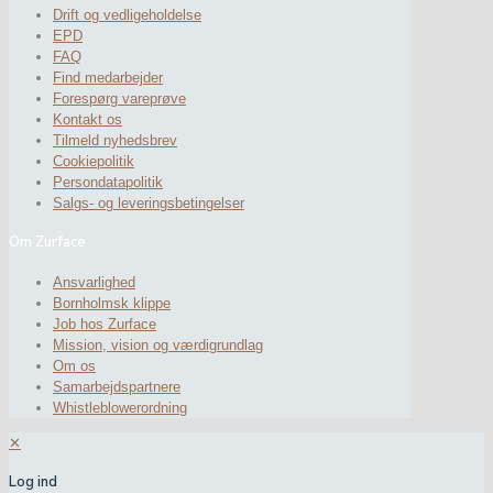
Drift og vedligeholdelse
EPD
FAQ
Find medarbejder
Forespørg vareprøve
Kontakt os
Tilmeld nyhedsbrev
Cookiepolitik
Persondatapolitik
Salgs- og leveringsbetingelser
Om Zurface
Ansvarlighed
Bornholmsk klippe
Job hos Zurface
Mission, vision og værdigrundlag
Om os
Samarbejdspartnere
Whistleblowerordning
✕
Log ind