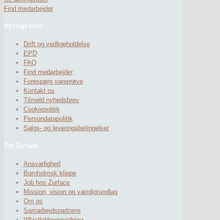
Find medarbejder
Nyttige links
Drift og vedligeholdelse
EPD
FAQ
Find medarbejder
Forespørg vareprøve
Kontakt os
Tilmeld nyhedsbrev
Cookiepolitik
Persondatapolitik
Salgs- og leveringsbetingelser
Om Zurface
Ansvarlighed
Bornholmsk klippe
Job hos Zurface
Mission, vision og værdigrundlag
Om os
Samarbejdspartnere
Whistleblowerordning