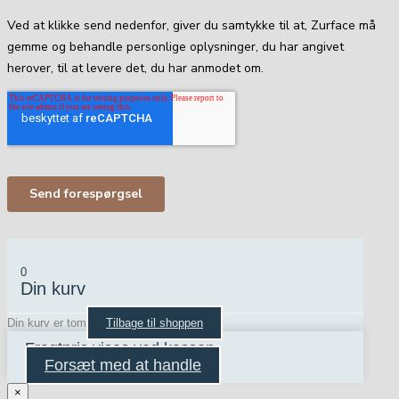
0
Din kurv
Din kurv er tom
Tilbage til shoppen
Fragtpris vises ved kassen
Forsæt med at handle
×