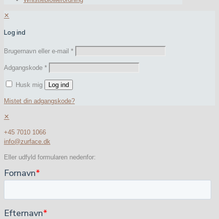
✕
Log ind
Brugernavn eller e-mail
*
Adgangskode
*
Husk mig
Log ind
Mistet din adgangskode?
✕
+45 7010 1066
info@zurface.dk
Eller udfyld formularen nedenfor: