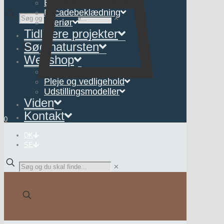
Belægning
Facadebeklædning
✕
Interiør
Tidligere projekter
Søg natursten
Webshop
Interiør
Pleje og vedligehold
Udstillingsmodeller
Viden
Kontakt
0
DK
SE
✕