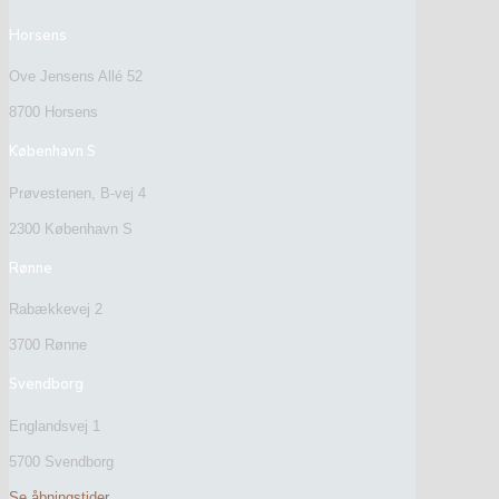
Horsens
Ove Jensens Allé 52
8700 Horsens
København S
Prøvestenen, B-vej 4
2300 København S
Rønne
Rabækkevej 2
3700 Rønne
Svendborg
Englandsvej 1
5700 Svendborg
Se åbningstider