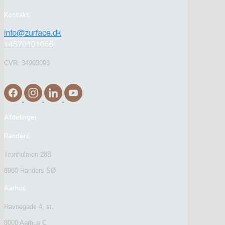
Kontakt
CVR: 34903093
Afdelinger
Randers
Tronholmen 28B
8960 Randers SØ
Aarhus
Havnegade 4, st.
8000 Aarhus C