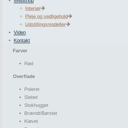
Webshop
Interiør
Granit
Pleje og vedligehold
Udstillingsmodeller
Oprindelse
Viden
Danmark
Kontakt
Farver
Rød
Overflade
Poleret
Slebet
Stokhugget
Brændt/Børstet
Kløvet