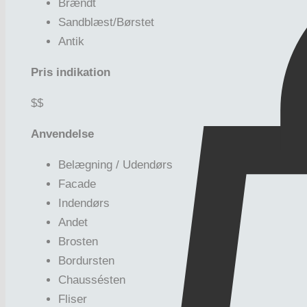
Brændt
Sandblæst/Børstet
Antik
Pris indikation
$$
Anvendelse
Belægning / Udendørs
Facade
Indendørs
Andet
Brosten
Bordursten
Chaussésten
Fliser