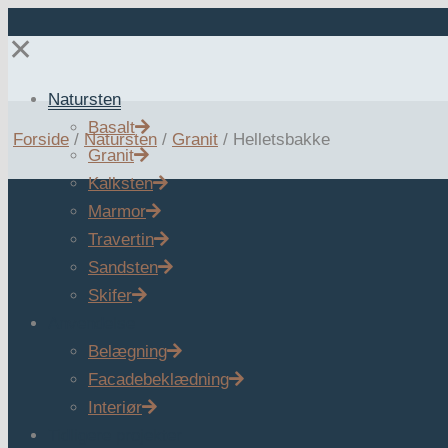
✕
Natursten
Basalt
Forside
/
Natursten
/
Granit
/
Helletsbakke
Granit
Kalksten
Marmor
Travertin
Sandsten
Skifer
Anvendelse
Belægning
Facadebeklædning
Interiør
Tidligere projekter