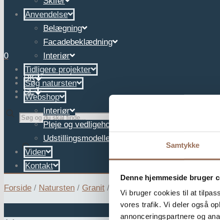
Skifer
Anvendelse
Belægning
Facadebeklædning
0
Interiør
Tidligere projekter
DK
Søg natursten
SE
Webshop
Interiør
✕
Pleje og vedligehold
Udstillingsmodeller
Samtykke
Viden
Kontakt
Denne hjemmeside bruger c
Forside
/
Natursten
/
Granit
/
Helletsbakke
Vi bruger cookies til at tilpas
vores trafik. Vi deler også 
annonceringspartnere og anal