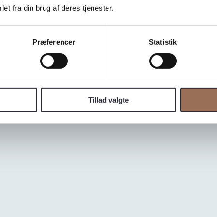
et fra din brug af deres tjenester.
Præferencer
Statistik
Tillad valgte
e klipper. Den alsidige rødlige sten med sorte strøg bliver 
e. Variationer i farve og tekstur kan forekomme.