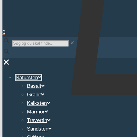
0
✕
✕
Natursten
Basalt
Granit
Kalksten
Marmor
Travertin
Sandsten