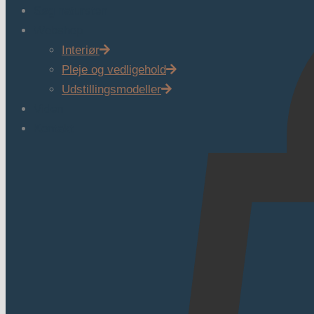
Søg natursten
Webshop
Interiør
Pleje og vedligehold
Udstillingsmodeller
Viden
Kontakt