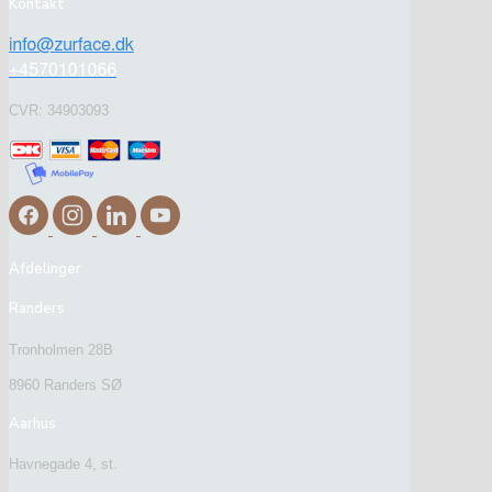
Kontakt
CVR: 34903093
Afdelinger
Randers
Tronholmen 28B
8960 Randers SØ
Aarhus
Havnegade 4, st.