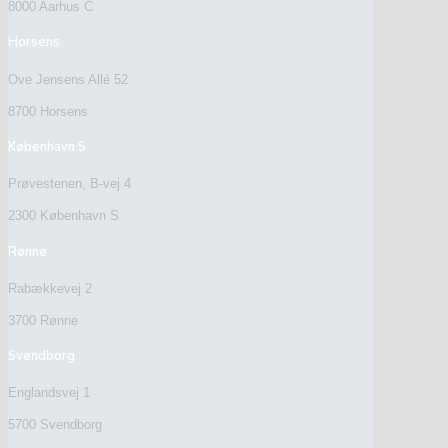
8000 Aarhus C
Horsens
Ove Jensens Allé 52
8700 Horsens
København S
Prøvestenen, B-vej 4
2300 København S
Rønne
Rabækkevej 2
3700 Rønne
Svendborg
Englandsvej 1
5700 Svendborg