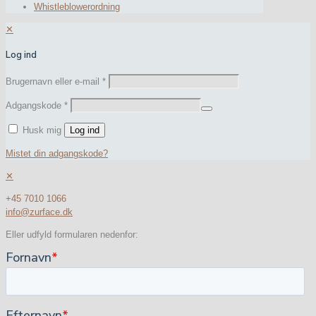
Whistleblowerordning
✕
Log ind
Brugernavn eller e-mail
*
Adgangskode
*
Husk mig
Log ind
Mistet din adgangskode?
✕
+45 7010 1066
info@zurface.dk
Eller udfyld formularen nedenfor: