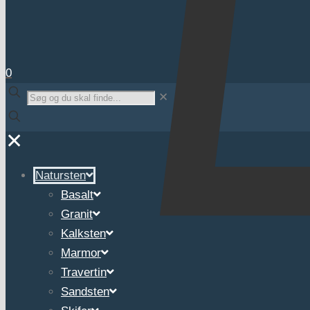
0
✕
✕
Natursten
Basalt
Granit
Kalksten
Marmor
Travertin
Sandsten