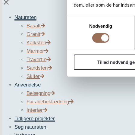
✕
dem, eller som de har indsaml
Natursten
Samtykkevalg
Basalt
Nødvendig
Granit
G354
Kalksten
Marmor
Travertin
Tillad nødvendige
Sandsten
Den kinesiske G354 er en fin til mellemkornet rødlig g
Skifer
ZURFACE’s produktbilleder må kun anses for vejledend
Anvendelse
Belægning
Datablad
Facadebeklædning
Interiør
Hent datablad
Tidligere projekter
Stentype
Søg natursten