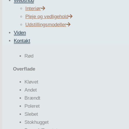
Webshop
Granit
Interiør
Pleje og vedligehold
Oprindelse
Udstillingsmodeller
Kina
Viden
Kontakt
Farver
Rød
Overflade
Kløvet
Andet
Brændt
Poleret
Slebet
Stokhugget