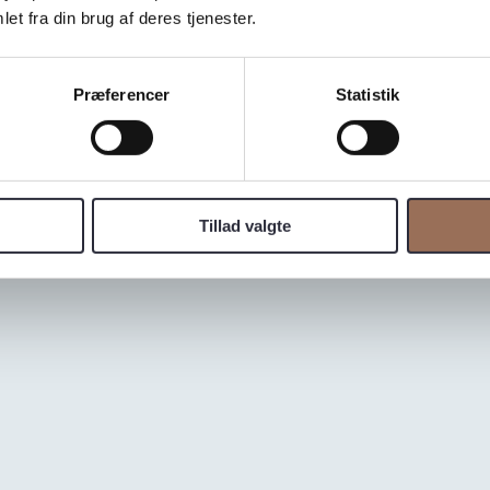
et fra din brug af deres tjenester.
Præferencer
Statistik
Tillad valgte
ranit, som til tider kan indeholde mørke åreaftegninger.
e. Variationer i farve og tekstur kan forekomme.