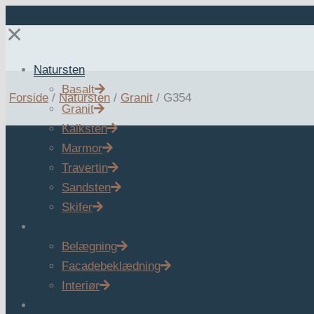
✕
Natursten
Basalt
Forside
/
Natursten
/
Granit
/
G354
Granit
Kalksten
Marmor
Travertin
Sandsten
Skifer
Anvendelse
Belægning
Facadebeklædning
Interiør
Tidligere projekter