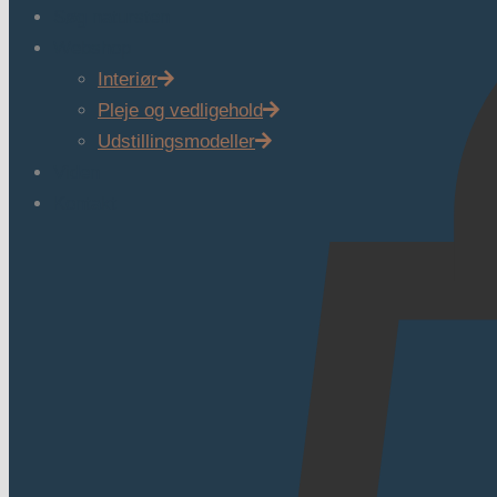
Søg natursten
Webshop
Interiør
Pleje og vedligehold
Udstillingsmodeller
Viden
Kontakt