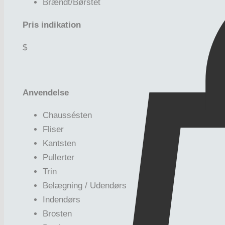
Brændt/Børstet
Pris indikation
$
Anvendelse
Chaussésten
Fliser
Kantsten
Pullerter
Trin
Belægning / Udendørs
Indendørs
Brosten