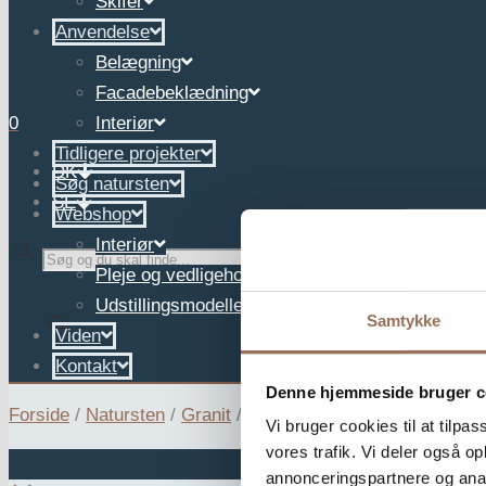
Skifer
Anvendelse
Belægning
Facadebeklædning
0
Interiør
Tidligere projekter
DK
Søg natursten
SE
Webshop
Interiør
✕
Pleje og vedligehold
Udstillingsmodeller
Samtykke
Viden
Kontakt
Denne hjemmeside bruger c
Forside
/
Natursten
/
Granit
/
G354
Vi bruger cookies til at tilpas
vores trafik. Vi deler også 
annonceringspartnere og anal