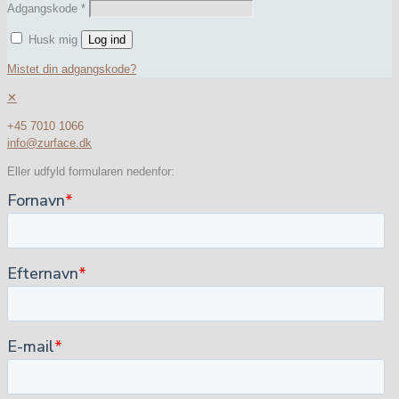
Adgangskode
*
Husk mig
Log ind
Mistet din adgangskode?
✕
+45 7010 1066
info@zurface.dk
Eller udfyld formularen nedenfor: