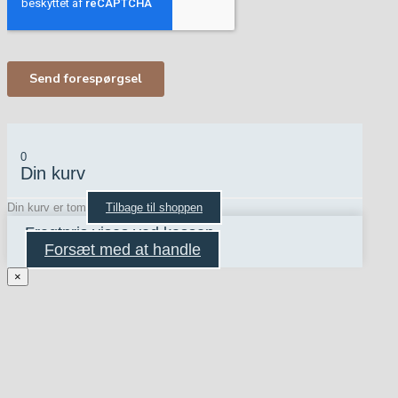
0
Din kurv
Din kurv er tom
Tilbage til shoppen
Fragtpris vises ved kassen
Forsæt med at handle
×
Eksportér moodboard
E-mail
*
Ved at indtaste din e-mailadresse giver du samtykke til, at vi må bruge
den til at sende dig nyheder, tilbud og anden markedsføring. Du kan til