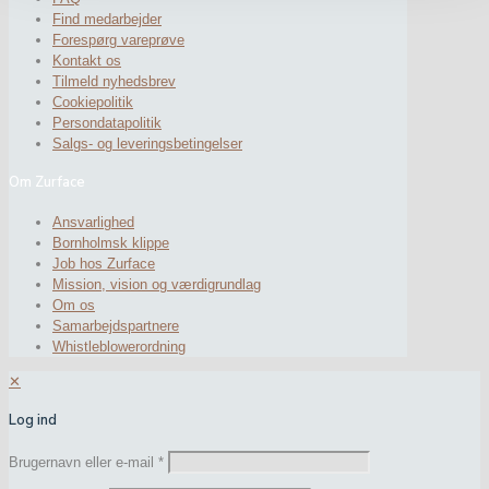
Find medarbejder
Forespørg vareprøve
Kontakt os
Tilmeld nyhedsbrev
Cookiepolitik
Persondatapolitik
Salgs- og leveringsbetingelser
Om Zurface
Ansvarlighed
Bornholmsk klippe
Job hos Zurface
Mission, vision og værdigrundlag
Om os
Samarbejdspartnere
Whistleblowerordning
✕
Log ind
Brugernavn eller e-mail
*