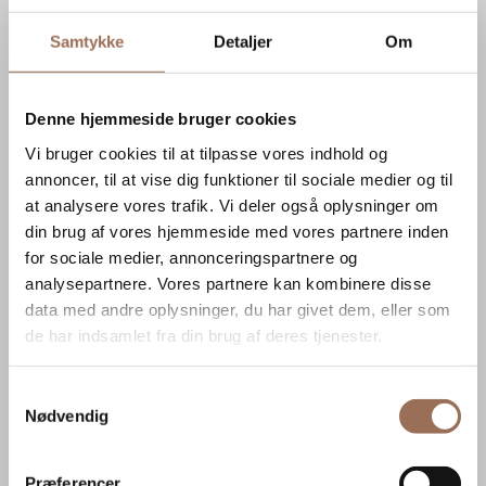
Samtykke
Detaljer
Om
Afdelinger
Denne hjemmeside bruger cookies
Randers
Vi bruger cookies til at tilpasse vores indhold og
annoncer, til at vise dig funktioner til sociale medier og til
Tronholmen 28B
at analysere vores trafik. Vi deler også oplysninger om
8960 Randers SØ
din brug af vores hjemmeside med vores partnere inden
for sociale medier, annonceringspartnere og
Aarhus
analysepartnere. Vores partnere kan kombinere disse
Havnegade 4, st.
data med andre oplysninger, du har givet dem, eller som
de har indsamlet fra din brug af deres tjenester.
8000 Aarhus C
Horsens
Samtykkevalg
Nødvendig
Ove Jensens Allé 52
8700 Horsens
Præferencer