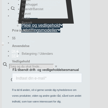
Tidligere projekter
Stokhugget
Søg natursten
Brændt/Børstet
Webshop
Kløvet
Andet
Interiør
Brændt
Pleje og vedligehold
Udstillingsmodeller
Pris indikation
Viden
$$
Kontakt
0
Anvendelse
DK
Belægning / Udendørs
SE
Vedligehold
✕