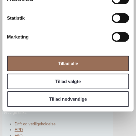
København S
Prøvestenen, B-vej 4
Statistik
2300 København S
Rønne
Marketing
Rabækkevej 2
3700 Rønne
Tillad alle
Svendborg
Englandsvej 1
Tillad valgte
5700 Svendborg
Se åbningstider
Tillad nødvendige
Find medarbejder
Nyttige links
Drift og vedligeholdelse
EPD
FAQ