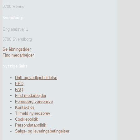
3700 Rønne
Svendborg
Englandsvej 1
5700 Svendborg
Se åbningstider
Find medarbejder
Nyttige links
Drift og vedligeholdelse
EPD
FAQ
Find medarbejder
Forespørg vareprøve
Kontakt os
Tilmeld nyhedsbrev
Cookiepolitik
Persondatapolitik
Salgs- og leveringsbetingelser