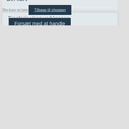
Din kurv er tom
Tilbage til shoppen
Fragtpris vises ved kassen
Forsæt med at handle
×
Eksportér moodboard
E-mail
*
Ved at indtaste din e-mailadresse giver du samtykke til, at vi må bruge
den til at sende dig nyheder, tilbud og anden markedsføring. Du kan til
enhver tid trække dit samtykke tilbage via afmeldingslinket i vores e-mails
eller ved at kontakte os.
Læs mere
i vores privatlivspolitik.
*
Jeg accepterer at modtage kommunikation fra Zurface via e-mail.
*
Navn
Moodboard navn