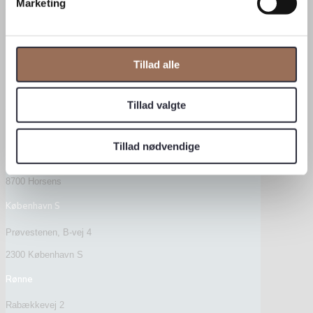
Marketing
Tronholmen 28B
8960 Randers SØ
Aarhus
Tillad alle
Havnegade 4, st.
Tillad valgte
8000 Aarhus C
Horsens
Tillad nødvendige
Ove Jensens Allé 52
8700 Horsens
København S
Prøvestenen, B-vej 4
2300 København S
Rønne
Rabækkevej 2