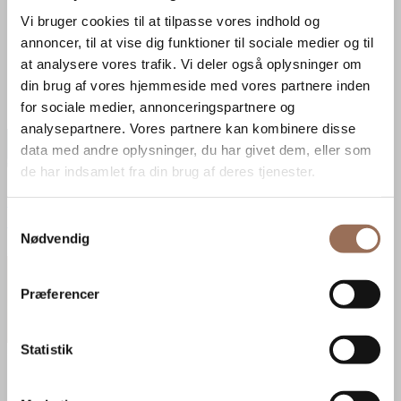
Tidligere projekter
Vi bruger cookies til at tilpasse vores indhold og
Søg natursten
annoncer, til at vise dig funktioner til sociale medier og til
Webshop
at analysere vores trafik. Vi deler også oplysninger om
Interiør
din brug af vores hjemmeside med vores partnere inden
Privat Villa
Pleje og vedligehold
for sociale medier, annonceringspartnere og
Udstillingsmodeller
Kan du lide dette?
Viden
analysepartnere. Vores partnere kan kombinere disse
data med andre oplysninger, du har givet dem, eller som
Kontakt
0
Kontakt
de har indsamlet fra din brug af deres tjenester.
DK
SE
Samtykkevalg
Nødvendig
✕
CVR: 34903093
Præferencer
Statistik
Afdelinger
Randers