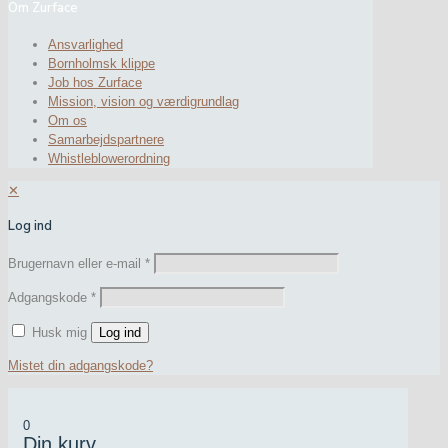
Om Zurface
Ansvarlighed
Bornholmsk klippe
Job hos Zurface
Mission, vision og værdigrundlag
Om os
Samarbejdspartnere
Whistleblowerordning
✕
Log ind
Brugernavn eller e-mail
*
Adgangskode
*
Husk mig
Log ind
Mistet din adgangskode?
0
Din kurv