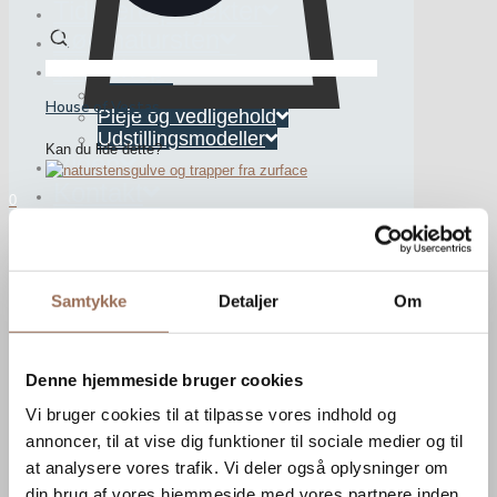
Tidligere projekter
Søg natursten
Webshop
Interiør
House of Vestas
Pleje og vedligehold
Udstillingsmodeller
Kan du lide dette?
Viden
Kontakt
0
DK
SE
Samtykke
Detaljer
Om
✕
Denne hjemmeside bruger cookies
Vi bruger cookies til at tilpasse vores indhold og
annoncer, til at vise dig funktioner til sociale medier og til
at analysere vores trafik. Vi deler også oplysninger om
din brug af vores hjemmeside med vores partnere inden