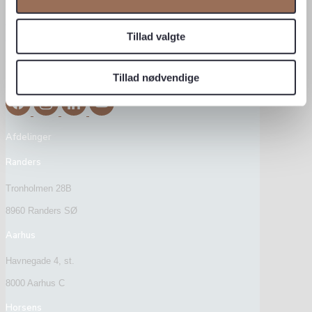
Tillad valgte
CVR: 34903093
Tillad nødvendige
Afdelinger
Randers
Tronholmen 28B
8960 Randers SØ
Aarhus
Havnegade 4, st.
8000 Aarhus C
Horsens