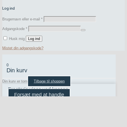
Log ind
Brugernavn eller e-mail
*
Adgangskode
*
Husk mig
Log ind
Mistet din adgangskode?
0
Din kurv
Din kurv er tom
Tilbage til shoppen
Fragtpris vises ved kassen
Forsæt med at handle
×
Eksportér moodboard