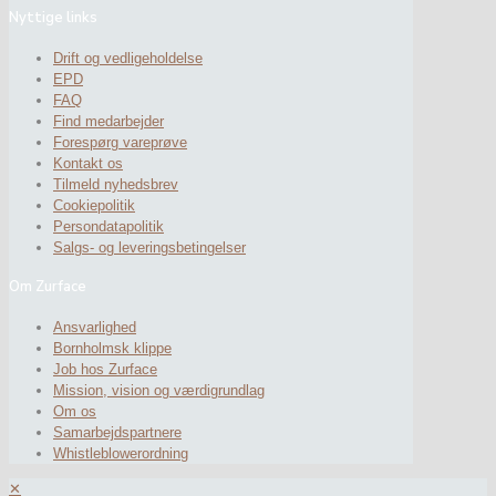
Nyttige links
Drift og vedligeholdelse
EPD
FAQ
Find medarbejder
Forespørg vareprøve
Kontakt os
Tilmeld nyhedsbrev
Cookiepolitik
Persondatapolitik
Salgs- og leveringsbetingelser
Om Zurface
Ansvarlighed
Bornholmsk klippe
Job hos Zurface
Mission, vision og værdigrundlag
Om os
Samarbejdspartnere
Whistleblowerordning
✕