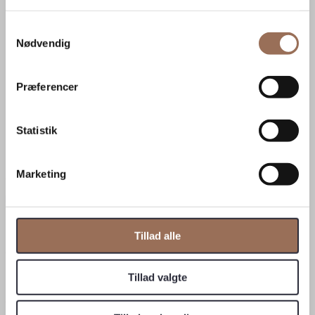
Persondatapolitik
Salgs- og leveringsbetingelser
Samtykkevalg
Nødvendig
Om Zurface
Ansvarlighed
Bornholmsk klippe
Præferencer
Job hos Zurface
Mission, vision og værdigrundlag
Om os
Statistik
Samarbejdspartnere
Whistleblowerordning
Marketing
✕
Log ind
Brugernavn eller e-mail
*
Tillad alle
Adgangskode
*
Husk mig
Log ind
Tillad valgte
Mistet din adgangskode?