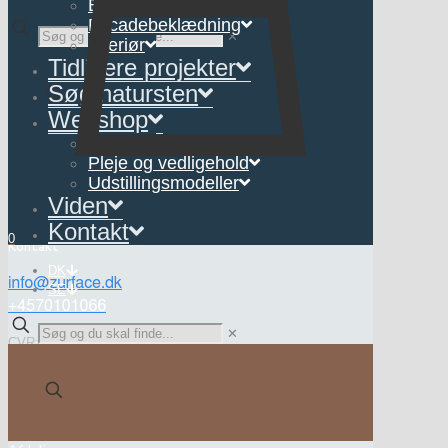
Belægning
Facadebeklædning
✕
Interiør
Tidligere projekter
Søg natursten
Webshop
Interiør
Forbind byen og naturen med natursten
Pleje og vedligehold
Udstillingsmodeller
Kan du lide dette?
Viden
Kontakt
0
Kontakt
DK
SE
✕
CVR: 34903093