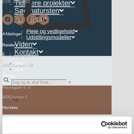
Tidligere projekter
CVR: 34903093
Søg natursten
Webshop
Interiør
Pleje og vedligehold
Afdelinger
Udstillingsmodeller
Viden
Randers
Kontakt
0
Tronholmen 28B
DK
8960 Randers SØ
SE
Aarhus
✕
Havnegade 4, st.
8000 Aarhus C
Horsens
Ove Jensens Allé 52
8700 Horsens