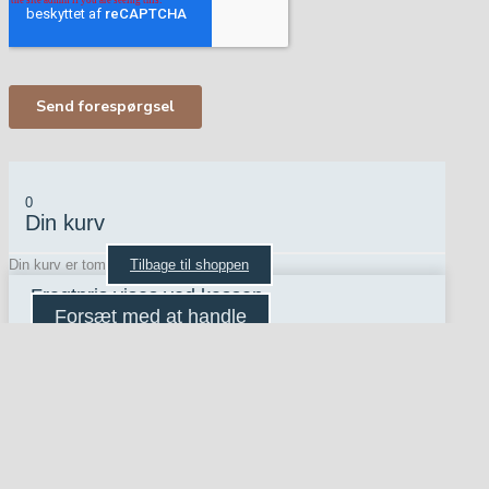
0
Din kurv
Din kurv er tom
Tilbage til shoppen
Fragtpris vises ved kassen
Forsæt med at handle
×
Eksportér moodboard
E-mail
*
Ved at indtaste din e-mailadresse giver du samtykke til, at vi må bruge