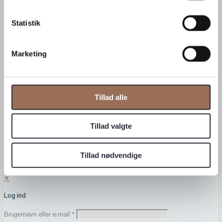
FAQ
Find medarbejder
Statistik
Forespørg vareprøve
Kontakt os
Tilmeld nyhedsbrev
Cookiepolitik
Marketing
Persondatapolitik
Salgs- og leveringsbetingelser
Om Zurface
Tillad alle
Ansvarlighed
Bornholmsk klippe
Job hos Zurface
Tillad valgte
Mission, vision og værdigrundlag
Om os
Samarbejdspartnere
Tillad nødvendige
Whistleblowerordning
✕
Log ind
Brugernavn eller e-mail
*