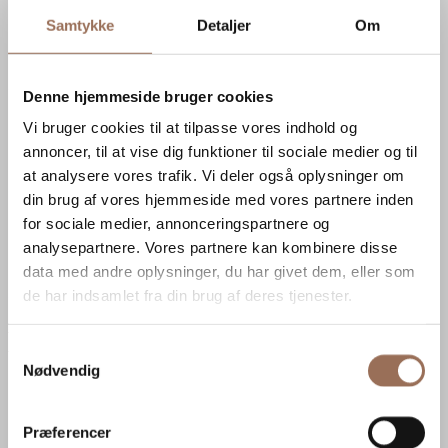
København S
Samtykke
Detaljer
Om
Prøvestenen, B-vej 4
2300 København S
Denne hjemmeside bruger cookies
Rønne
Vi bruger cookies til at tilpasse vores indhold og
annoncer, til at vise dig funktioner til sociale medier og til
Rabækkevej 2
at analysere vores trafik. Vi deler også oplysninger om
3700 Rønne
din brug af vores hjemmeside med vores partnere inden
for sociale medier, annonceringspartnere og
Svendborg
analysepartnere. Vores partnere kan kombinere disse
Englandsvej 1
data med andre oplysninger, du har givet dem, eller som
de har indsamlet fra din brug af deres tjenester.
5700 Svendborg
Se åbningstider
Find medarbejder
Samtykkevalg
Nødvendig
Nyttige links
Drift og vedligeholdelse
Præferencer
EPD