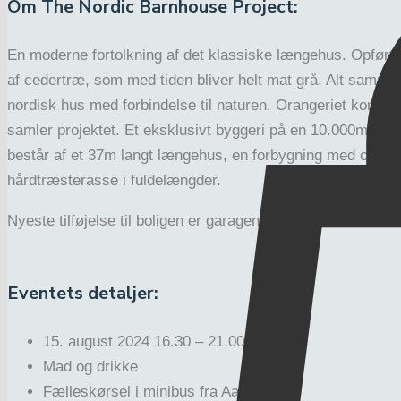
Om The Nordic Barnhouse Project:
En moderne fortolkning af det klassiske længehus. Opført s
af cedertræ, som med tiden bliver helt mat grå. Alt samme
nordisk hus med forbindelse til naturen. Orangeriet kommer
samler projektet. Et eksklusivt byggeri på en 10.000m2 sy
består af et 37m langt længehus, en forbygning med carp
hårdtræsterasse i fuldelængder.
Nyeste tilføjelse til boligen er garagen Thebarnhousebox
Eventets detaljer:
15. august 2024 16.30 – 21.00
Mad og drikke
Fælleskørsel i minibus fra Aarhus