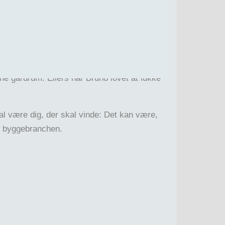
mplan, udvidelser og spændingsfeltet
bne gårdrum. Ellers har Bruno lovet at lukke
kal være dig, der skal vinde: Det kan være,
af byggebranchen.