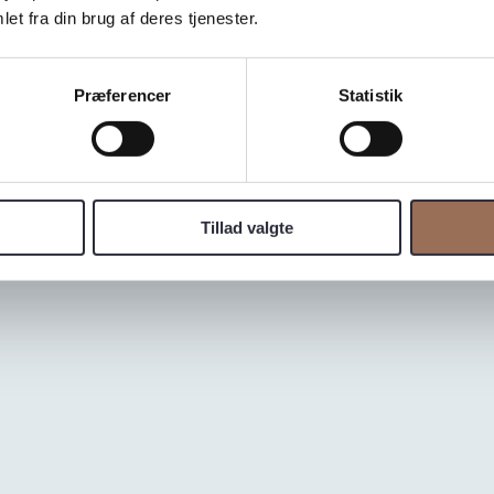
et fra din brug af deres tjenester.
Præferencer
Statistik
e Nordic Barnhouse
Tillad valgte
lse i en af Danmarks mest kendte boliger. I samarbejde med
Barnhouse Project.