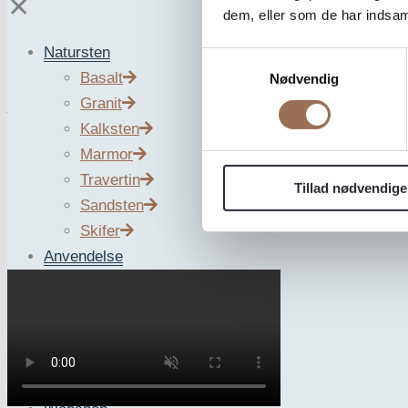
✕
dem, eller som de har indsaml
Natursten
Samtykkevalg
Basalt
Nødvendig
Granit
Vind et besøg i Th
Kalksten
Marmor
Travertin
Tillad nødvendige
Sandsten
Nu har du muligheden for at vinde en uforglemmelig opleve
Skifer
rundvisning med efterfølgende hyggemiddag i The Nordic 
Anvendelse
Belægning
Facadebeklædning
Interiør
Tidligere projekter
Søg natursten