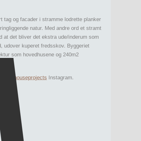
t tag og facader i stramme lodrette planker
ringliggende natur. Med andre ord et stramt
d at det bliver det ekstra ude/inderum som
d, udover kuperet fredsskov. Byggeriet
itektur som hovedhusene og 240m2
icbarnhouseprojects
Instagram.