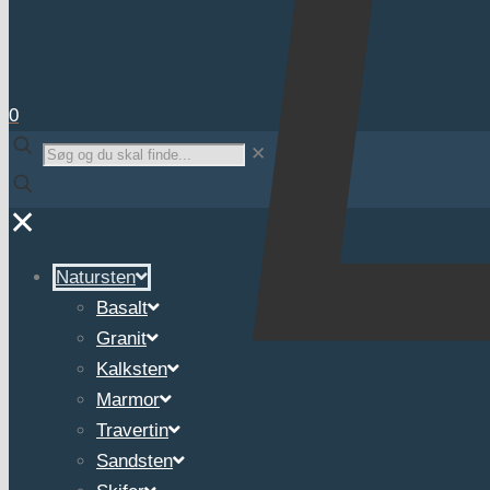
0
✕
✕
Natursten
Basalt
Granit
Kalksten
Marmor
Travertin
Sandsten