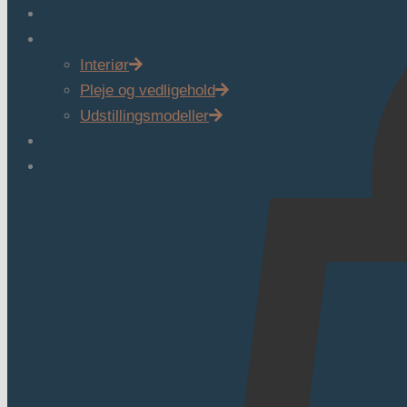
Søg natursten
Webshop
Interiør
Pleje og vedligehold
Udstillingsmodeller
Viden
Kontakt