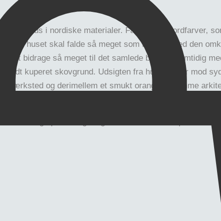
om træhus i nordiske materialer. Farverne er jordfarver, sor
n for at huset skal falde så meget som muligt i med den omk
 til at bidrage så meget til det samlede byggeri samtidig me
dvendt kuperet skovgrund. Udsigten fra huset bliver mod sy
ort, værksted og derimellem et smukt orangeri i samme ark
. Du kan smage på den og meget mere allerede nu på
Thenord