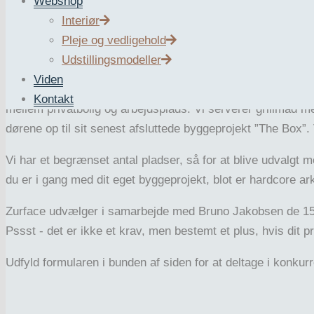
Webshop
Interiør
Du kan vinde et eksklusivt besøg hos Bruno Jakobsen d. 1
Pleje og vedligehold
Turen starter i Aarhus med opsamling ved Musikhuset på Va
Udstillingsmodeller
Viden
Når vi ankommer til The Nordic Barnhouse vil Bruno Jakobs
Kontakt
mellem privatbolig og arbejdsplads. Vi serverer grillmad med
dørene op til sit senest afsluttede byggeprojekt ”The Box”. 
Vi har et begrænset antal pladser, så for at blive udvalgt 
du er i gang med dit eget byggeprojekt, blot er hardcore ar
Zurface udvælger i samarbejde med Bruno Jakobsen de 15 
Pssst - det er ikke et krav, men bestemt et plus, hvis dit pr
Udfyld formularen i bunden af siden for at deltage i konku