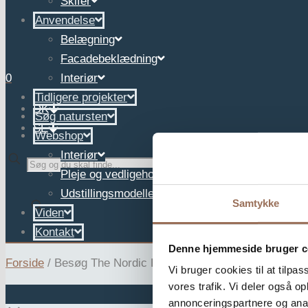
Skifer
Anvendelse
Belægning
Facadebeklædning
0
Interiør
Tidligere projekter
DK
Søg natursten
SE
Webshop
Interiør
✕
Pleje og vedligehold
Udstillingsmodeller
Samtykke
Viden
Kontakt
Denne hjemmeside bruger c
Forside
/
Besøg The Nordic Barnhouse
Vi bruger cookies til at tilpas
vores trafik. Vi deler også 
annonceringspartnere og anal