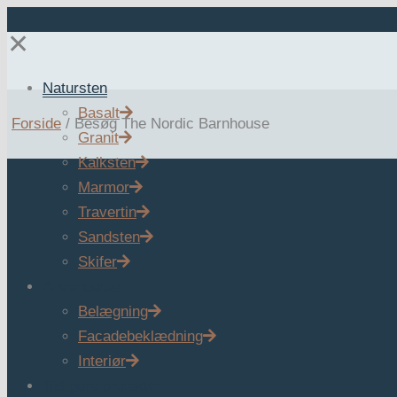
✕
Natursten
Basalt
Forside
/
Besøg The Nordic Barnhouse
Granit
Kalksten
Marmor
Travertin
Sandsten
Skifer
Anvendelse
Belægning
Facadebeklædning
Interiør
Tidligere projekter