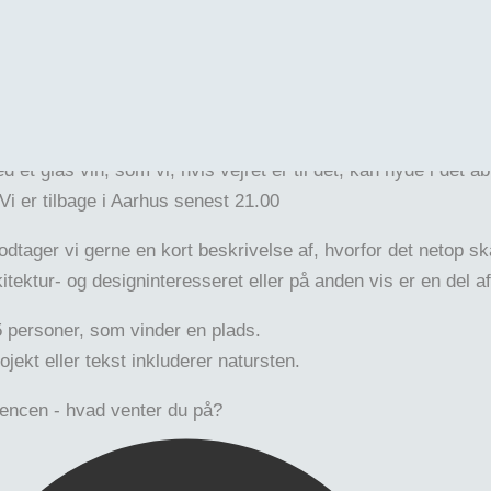
5. august 2024.
ldemars Allé i centrum kl. 16.30.
en fortælle om sine overvejelser omkring materialevalg, ru
 et glas vin, som vi, hvis vejret er til det, kan nyde i det å
Vi er tilbage i Aarhus senest 21.00
modtager vi gerne en kort beskrivelse af, hvorfor det netop s
kitektur- og designinteresseret eller på anden vis er en del 
personer, som vinder en plads.
ojekt eller tekst inkluderer natursten.
rrencen - hvad venter du på?