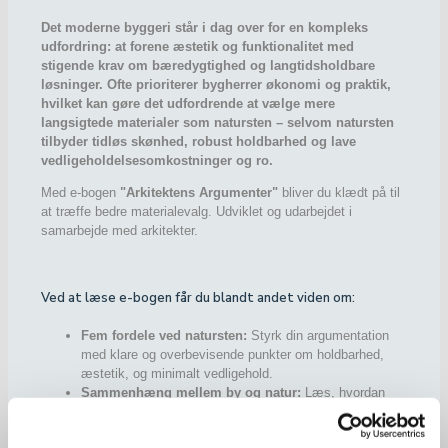
Det moderne byggeri står i dag over for en kompleks
udfordring: at forene æstetik og funktionalitet med
stigende krav om bæredygtighed og langtidsholdbare
løsninger. Ofte prioriterer bygherrer økonomi og praktik,
hvilket kan gøre det udfordrende at vælge mere
langsigtede materialer som natursten – selvom natursten
tilbyder tidløs skønhed, robust holdbarhed og lave
vedligeholdelsesomkostninger og ro.
Med e-bogen
"Arkitektens Argumenter"
bliver du klædt på til
at træffe bedre materialevalg. Udviklet og udarbejdet i
samarbejde med arkitekter.
Ved at læse e-bogen får du blandt andet viden om:
Fem fordele ved natursten:
Styrk din argumentation
med klare og overbevisende punkter om holdbarhed,
æstetik, og minimalt vedligehold.
Sammenhæng mellem by og natur:
Læs, hvordan
natursten bruges til at sammenhæng mellem by og
natur.