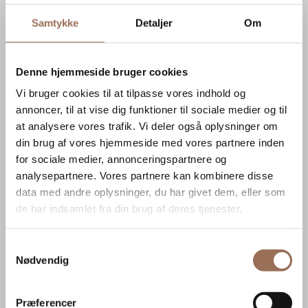
Fremtidens byggeri med fortidens materialer:
Argumentér for materialets lave miljøaftryk og evne til at
Samtykke
Detaljer
Om
bidrage til cirkulære byggeprocesser.
Alt hvad du skal vide om natursten:
Få en grundig
introduktion til valg, anvendelse og vedligehold, så du er
klædt på til enhver diskussion om naturstens relevans.
Denne hjemmeside bruger cookies
Udfyld formularen og vi kvitterer med e-bogen, der giver dig et
Vi bruger cookies til at tilpasse vores indhold og
godt udgangspunkt for at få indført natursten i dine
annoncer, til at vise dig funktioner til sociale medier og til
byggeprojekter.
at analysere vores trafik. Vi deler også oplysninger om
din brug af vores hjemmeside med vores partnere inden
for sociale medier, annonceringspartnere og
analysepartnere. Vores partnere kan kombinere disse
data med andre oplysninger, du har givet dem, eller som
de har indsamlet fra din brug af deres tjenester.
Samtykkevalg
Nødvendig
Præferencer