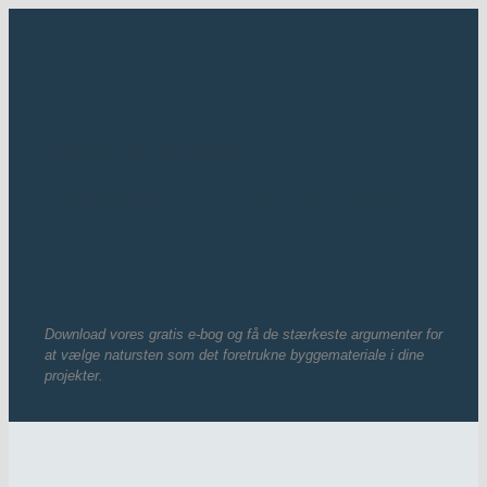
Hent e-bogen
'Arkitektens argumenter'
Dit stærkeste våben, når det handler om
natursten
Download vores gratis e-bog og få de stærkeste argumenter for
at vælge natursten som det foretrukne byggemateriale i dine
projekter.