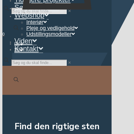
Søg natursten
✕
Webshop
Interiør
Pleje og vedligehold
Udstillingsmodeller
0
Viden
DK
Kontakt
SE
✕
Find den rigtige sten