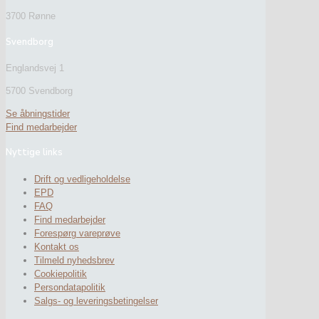
3700 Rønne
Svendborg
Englandsvej 1
5700 Svendborg
Se åbningstider
Find medarbejder
Nyttige links
Drift og vedligeholdelse
EPD
FAQ
Find medarbejder
Forespørg vareprøve
Kontakt os
Tilmeld nyhedsbrev
Cookiepolitik
Persondatapolitik
Salgs- og leveringsbetingelser