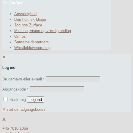
Om Zurface
Ansvarlighed
Bornholmsk klippe
Job hos Zurface
Mission, vision og værdigrundlag
Om os
Samarbejdspartnere
Whistleblowerordning
✕
Log ind
Brugernavn eller e-mail
*
Adgangskode
*
Husk mig
Log ind
Mistet din adgangskode?
✕
+45 7010 1066