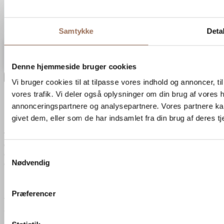
0
Din kurv
Samtykke
Detal
Din kurv er tom
Tilbage til shoppen
Fragtpris vises ved kassen
Forsæt med at handle
Denne hjemmeside bruger cookies
×
Vi bruger cookies til at tilpasse vores indhold og annoncer, til 
vores trafik. Vi deler også oplysninger om din brug af vores
Eksportér moodboard
annonceringspartnere og analysepartnere. Vores partnere ka
givet dem, eller som de har indsamlet fra din brug af deres tj
E-mail
*
Ved at indtaste din e-mailadresse giver du samtykke til, at vi må bruge
den til at sende dig nyheder, tilbud og anden markedsføring. Du kan til
Samtykkevalg
enhver tid trække dit samtykke tilbage via afmeldingslinket i vores e-mails
Nødvendig
eller ved at kontakte os.
Læs mere
i vores privatlivspolitik.
*
Præferencer
Jeg accepterer at modtage kommunikation fra Zurface via e-mail.
*