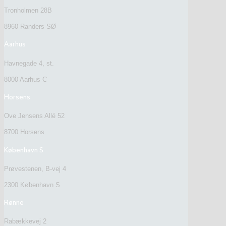
Tronholmen 28B
8960 Randers SØ
Aarhus
Havnegade 4, st.
8000 Aarhus C
Horsens
Ove Jensens Allé 52
8700 Horsens
København S
Prøvestenen, B-vej 4
2300 København S
Rønne
Rabækkevej 2