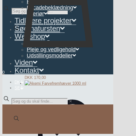
Belægning
Facadebeklædning
✕
Interiør
Tidligere projekter
Søg natursten
Webshop
Interiør
Pleje og vedligehold
Udstillingsmodeller
Viden
AKEMI Antiplet Nano 250 ml
Kontakt
0
DKK
170,00
DK
SE
✕