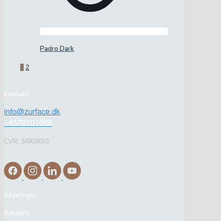
Padro Dark
1
2
Kontakt
CVR: 34903093
Afdelinger
Randers