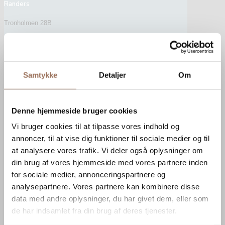
Randers
Tronholmen 28B
8960 Randers SØ
Aarhus
Samtykke
Detaljer
Om
Havnegade 4, st.
8000 Aarhus C
Horsens
Denne hjemmeside bruger cookies
Vi bruger cookies til at tilpasse vores indhold og
Ove Jensens Allé 52
annoncer, til at vise dig funktioner til sociale medier og til
8700 Horsens
at analysere vores trafik. Vi deler også oplysninger om
København S
din brug af vores hjemmeside med vores partnere inden
for sociale medier, annonceringspartnere og
Prøvestenen, B-vej 4
analysepartnere. Vores partnere kan kombinere disse
2300 København S
data med andre oplysninger, du har givet dem, eller som
de har indsamlet fra din brug af deres tjenester.
Rønne