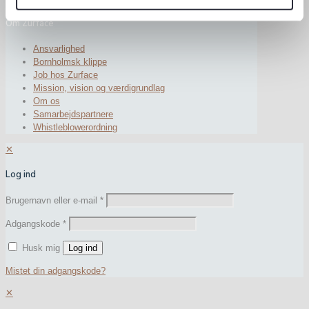
Om Zurface
Ansvarlighed
Bornholmsk klippe
Job hos Zurface
Mission, vision og værdigrundlag
Om os
Samarbejdspartnere
Whistleblowerordning
✕
Log ind
Brugernavn eller e-mail
*
Adgangskode
*
Husk mig
Log ind
Mistet din adgangskode?
✕